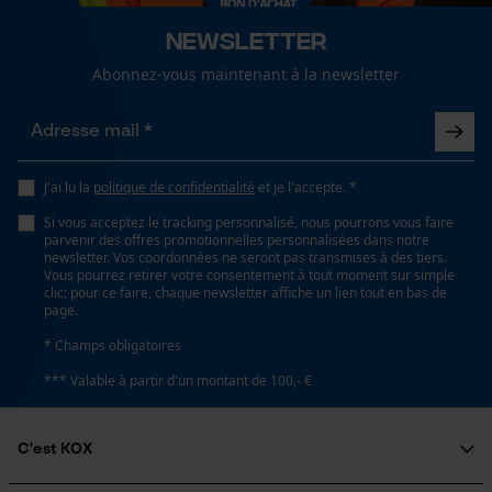
lavage à 30 °C
Newsletter
Abonnez-vous maintenant à la newsletter
Type de poche
sans poches
Recommandations dentretien
Loop54 Personalization
Suivre les instructions d'entretien sur l'étiquette.
Page d'accueil personnalisée
Panier sauvegardé
Confort
J'ai lu la
politique de confidentialité
et je l'accepte. *
confortable
Salutation personnelle
Si vous acceptez le tracking personnalisé, nous pourrons vous faire
Géo-IP et détection des
parvenir des offres promotionnelles personnalisées dans notre
utilisateurs
newsletter. Vos coordonnées ne seront pas transmises à des tiers.
Vous pourrez retirer votre consentement à tout moment sur simple
Volume
Vidéos YouTube
clic; pour ce faire, chaque newsletter affiche un lien tout en bas de
1.13 dm³
page.
Google Maps
* Champs obligatoires
Prise de contact par chat
Résistance à leau
*** Valable à partir d'un montant de 100,- €
non résistant à l'eau
Cookies marketing
C'est KOX
Conditions météorologiques