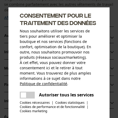
se combine parfaitement avec les autres vêtements de travail
de notre gamme Jobman ...
Consentement pour le
Afficher plus
traitement des données
Nous souhaitons utiliser les services de
tiers pour améliorer et optimiser la
Avantages du produit
boutique et nos services (fonctions de
confort, optimisation de la boutique). En
Bonnet tricoté Jobman en jersey simple léger
outre, nous souhaitons promouvoir nos
Informations sur le produit
Doublure douce en polaire
produits (réseaux sociaux/marketing).
Esthétique tricotée
À cet effet, vous pouvez donner votre
consentement ici et le retirer à tout
Matériau & entretien
Détails du produit
moment. Vous trouverez de plus amples
informations à ce sujet dans notre
Type dactivité
Politique de confidentialité
.
Fiches techniques
partager
Matériau
Pêcher, Travailler, Randonnée, Camper
Une erreur s'est produite. Veuillez
Autoriser tous les services
Fiche de données de sécurité du produit (PDF)
partager
essayer encore.
Type de matériau
Informations fabricant
Cookies nécessaires
|
Cookies statistiques
|
Coton
Cookies de performance et de fonctionnalité
mail
|
Groupe dâge
Cookies marketing
Jobman Texet AB
adulte
Évaluations
(2)