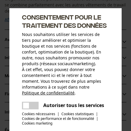
se combine parfaitement avec les autres vêtements de travail
de notre gamme Jobman ...
Consentement pour le
Afficher plus
traitement des données
Nous souhaitons utiliser les services de
tiers pour améliorer et optimiser la
Avantages du produit
boutique et nos services (fonctions de
confort, optimisation de la boutique). En
Bonnet tricoté Jobman en jersey simple léger
outre, nous souhaitons promouvoir nos
Informations sur le produit
Doublure douce en polaire
produits (réseaux sociaux/marketing).
Esthétique tricotée
À cet effet, vous pouvez donner votre
consentement ici et le retirer à tout
Matériau & entretien
Détails du produit
moment. Vous trouverez de plus amples
informations à ce sujet dans notre
Type dactivité
Politique de confidentialité
.
Fiches techniques
partager
Matériau
Pêcher, Travailler, Randonnée, Camper
Une erreur s'est produite. Veuillez
Autoriser tous les services
Fiche de données de sécurité du produit (PDF)
partager
essayer encore.
Type de matériau
Informations fabricant
Cookies nécessaires
|
Cookies statistiques
|
Coton
Cookies de performance et de fonctionnalité
mail
|
Groupe dâge
Cookies marketing
Jobman Texet AB
adulte
Évaluations
(0)