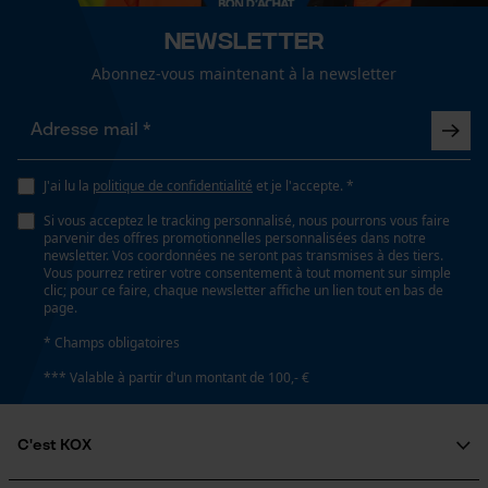
lavage à 30 °C
Newsletter
Abonnez-vous maintenant à la newsletter
Type de poche
sans poches
Recommandations dentretien
Loop54 Personalization
Suivre les instructions d'entretien sur l'étiquette.
Page d'accueil personnalisée
Panier sauvegardé
Confort
J'ai lu la
politique de confidentialité
et je l'accepte. *
confortable
Salutation personnelle
Si vous acceptez le tracking personnalisé, nous pourrons vous faire
Géo-IP et détection des
parvenir des offres promotionnelles personnalisées dans notre
utilisateurs
newsletter. Vos coordonnées ne seront pas transmises à des tiers.
Vous pourrez retirer votre consentement à tout moment sur simple
Volume
Vidéos YouTube
clic; pour ce faire, chaque newsletter affiche un lien tout en bas de
1600 cm³
page.
Google Maps
* Champs obligatoires
Prise de contact par chat
Résistance à leau
*** Valable à partir d'un montant de 100,- €
non résistant à l'eau
Cookies marketing
C'est KOX
Conditions météorologiques