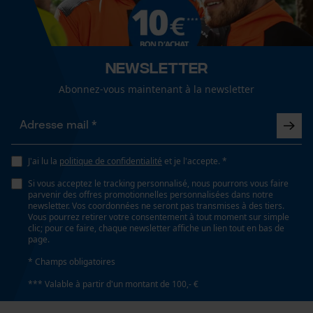
Cookies de performance et de
fonctionnalité
Spécifications techniques
Lubrification automatique de la chaîne
Newsletter
Non
Abonnez-vous maintenant à la newsletter
Loop54 Personalization
Page d'accueil personnalisée
Propriété
large, élastique, Fabriqué en Allemagne, Stable,
Panier sauvegardé
agréable
J'ai lu la
politique de confidentialité
et je l'accepte. *
Salutation personnelle
Géo-IP et détection des
Si vous acceptez le tracking personnalisé, nous pourrons vous faire
utilisateurs
parvenir des offres promotionnelles personnalisées dans notre
newsletter. Vos coordonnées ne seront pas transmises à des tiers.
Forme
Vidéos YouTube
Vous pourrez retirer votre consentement à tout moment sur simple
droit
clic; pour ce faire, chaque newsletter affiche un lien tout en bas de
Google Maps
page.
Prise de contact par chat
* Champs obligatoires
Fonction de hachage
*** Valable à partir d'un montant de 100,- €
Non