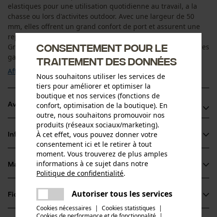
elastiques pour une utilisation quotidienne au travail, a la
chasse ou lors d'activites outdoor. Avec une largeur de 50
mm, elles offrent un grand confort de port et assurent une
repartition uniforme de la charge sur les epaules.
Consentement pour le
Grace a leur conception solide sans inserts en plastique, elles
garantissent un maintien fiable ...
traitement des données
Afficher plus
Nous souhaitons utiliser les services de
tiers pour améliorer et optimiser la
boutique et nos services (fonctions de
confort, optimisation de la boutique). En
Avantages du produit
outre, nous souhaitons promouvoir nos
produits (réseaux sociaux/marketing).
Materiau elastique pour un ajustement flexible
À cet effet, vous pouvez donner votre
Informations sur le produit
Reglage a l avant pour une adaptation individuelle
consentement ici et le retirer à tout
Maintien stable sans inserts en plastique
moment. Vous trouverez de plus amples
informations à ce sujet dans notre
Matériau & entretien
Détails du produit
Politique de confidentialité
.
partager
Une erreur s'est produite. Veuillez
Type dactivité
Autoriser tous les services
Fiches techniques
partager
essayer encore.
Matériau
Travailler, Fixer
Cookies nécessaires
|
Cookies statistiques
|
Fiche de données de sécurité du produit (PDF)
Cookies de performance et de fonctionnalité
mail
|