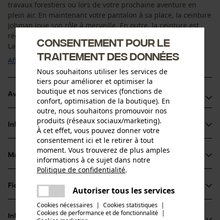
travaux forestiers ou lors de votre prochaine aventure en
plein air. En maintenant votre pantalon à sa place, la ceinture
Jobman joue son rôle à merveille. En outre, la ceinture est
réglable à volonté et s'adapte donc à toutes les silhouettes.
Consentement pour le
La ceinture Jobman Stretch ...
traitement des données
Afficher plus
Nous souhaitons utiliser les services de
tiers pour améliorer et optimiser la
boutique et nos services (fonctions de
Avantages du produit
confort, optimisation de la boutique). En
outre, nous souhaitons promouvoir nos
Taille unique, idéale pour femmes et hommes
produits (réseaux sociaux/marketing).
Informations sur le produit
Boucle robuste pour une fermeture sécurisée
À cet effet, vous pouvez donner votre
consentement ici et le retirer à tout
Ceinture Jobman pour femmes et hommes fabriqué à
moment. Vous trouverez de plus amples
partir d'un matériau résistant
Matériau & entretien
informations à ce sujet dans notre
Détails du produit
Politique de confidentialité
.
partager
Type dactivité
Fiches techniques
Une erreur s'est produite. Veuillez
Autoriser tous les services
Matériau
Optimiser l'ajustement
partager
essayer encore.
Cookies nécessaires
|
Cookies statistiques
|
Fiche de données de sécurité du produit (PDF)
Cookies de performance et de fonctionnalité
mail
|
Type de matériau
Informations fabricant