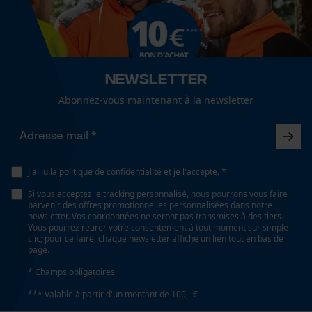
Cookies de performance et de
fonctionnalité
Confort
extensible
Newsletter
Résistance à leau
Loop54 Personalization
Abonnez-vous maintenant à la newsletter
non résistant à l'eau
Page d'accueil personnalisée
Panier sauvegardé
Salutation personnelle
Spécifications techniques
Géo-IP et détection des
J'ai lu la
politique de confidentialité
et je l'accepte. *
utilisateurs
Lubrification automatique de la chaîne
Si vous acceptez le tracking personnalisé, nous pourrons vous faire
Non
Vidéos YouTube
parvenir des offres promotionnelles personnalisées dans notre
newsletter. Vos coordonnées ne seront pas transmises à des tiers.
Google Maps
Vous pourrez retirer votre consentement à tout moment sur simple
clic; pour ce faire, chaque newsletter affiche un lien tout en bas de
Prise de contact par chat
page.
Propriété
Confortable, Résistant à l'usure, Résistant aux
* Champs obligatoires
rayures, extensible, Longue durée de vie
*** Valable à partir d'un montant de 100,- €
Cookies marketing