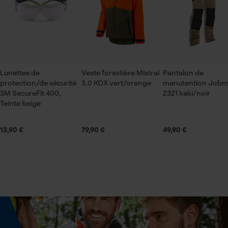
Vérifier linstallation de cookies
Sexe
ID de session
unisexe
Sauvegarder les préférences
pour traitement des données
Saison
Econda Tag Manager
Articles pour toute l'année
Lunettes de
Veste forestière Mistral
Pantalon de
protection/de sécurité
3.0 KOX vert/orange
manutention Job
3M SecureFit 400,
2321 kaki/noir
Cookies statistiques
Optique/motif
Teinte beige
couleur unie
13,90 €
79,90 €
49,90 €
Ajustement
Econda Analytics
Adjustable Fit
Mouseflow Web Analytics Tool
Fact-Finder Tracking
Type de poche
sans poches