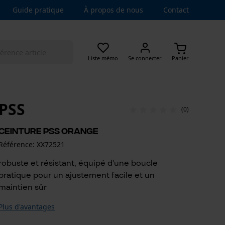
Guide pratique
À propos de nous
Contact
Liste mémo
Se connecter
Panier
PSS
(0)
Ceinture PSS orange
Référence: XX72521
robuste et résistant, équipé d'une boucle
pratique pour un ajustement facile et un
maintien sûr
Plus d'avantages