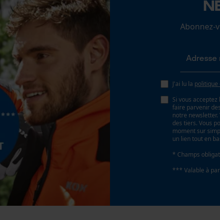
N
Loop54 Personalization
Abonnez-vo
Page d'accueil personnalisée
Panier sauvegardé
Salutation personnelle
Géo-IP et détection des utilisateurs
J'ai lu la
politique
Vidéos YouTube
Si vous acceptez 
faire parvenir d
Google Maps
notre newsletter
des tiers. Vous p
Prise de contact par chat
moment sur simple
un lien tout en b
* Champs obligat
Cookies marketing
*** Valable à par
Google Global Site Tag