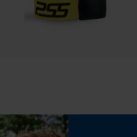
traitement des données
Econda Tag Manager
Tension de chaîne sans outil
Non
Cookies statistiques
Econda Analytics
Mouseflow Web Analytics Tool
Batterie incluse
Fact-Finder Tracking
Batterie/piles non incluses
Cookies de performance et de
fonctionnalité