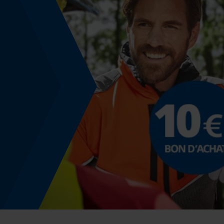
Utilisation prévue
Démarrage
vêtements décontractés, vêtements de loisirs,
vêtements de travail
Montage et fixation
Type de fixation
coincer