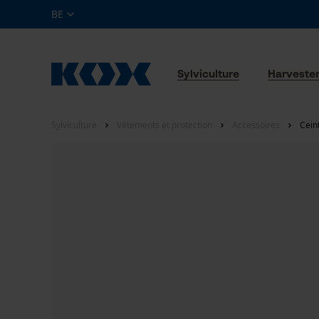
BE
Sylviculture
Harveste
Sylviculture
Vêtements et protection
Accessoires
Cein