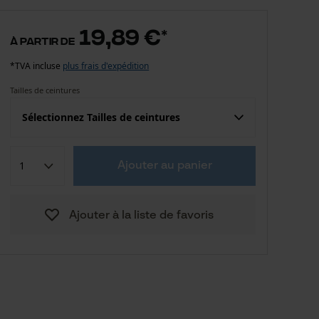
19,89 €
*
à partir de
*TVA incluse
plus frais d'expédition
Tailles de ceintures
Sélectionnez Tailles de ceintures
Confection (UE)
Taille fabricant
Ajouter au panier
19,89 €
110
Ajouter à la liste de favoris
20,51 €
130
Vers le guide des tailles