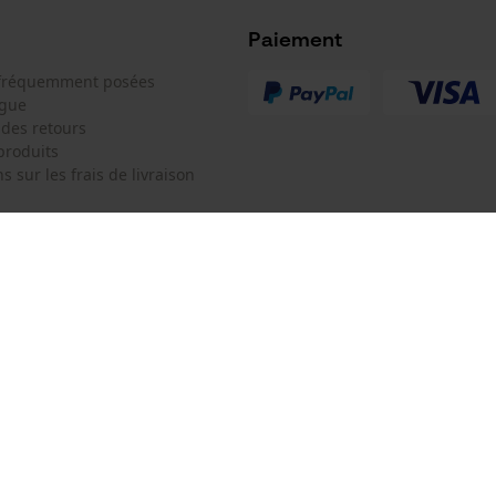
Microsoft Advertising Universal Event
Tracking
Paiement
Survicate
 fréquemment posées
ogue
 des retours
produits
s sur les frais de livraison
 de contact
Oregon Tool Europe SA/NV
e de commande
KOX - Pour les Pros du Bois et de 
Motoculture
Siège social:
 contrat
Rue Emile Francqui 11
1435 Mont-Saint-Guibert
Pas de magasin !
Adresse de retour: