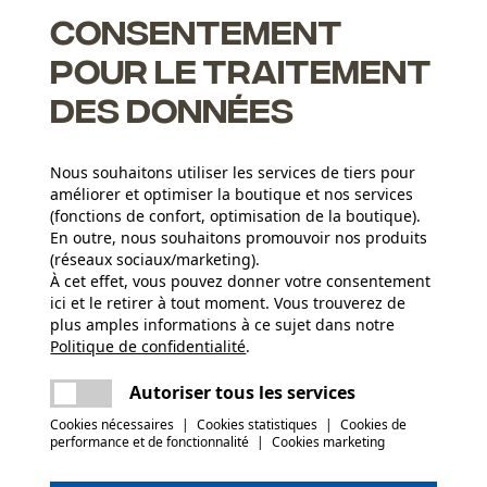
Consentement
pour le traitement
des données
Nous souhaitons utiliser les services de tiers pour
améliorer et optimiser la boutique et nos services
(fonctions de confort, optimisation de la boutique).
En outre, nous souhaitons promouvoir nos produits
(réseaux sociaux/marketing).
Groupe dâge
À cet effet, vous pouvez donner votre consentement
adulte
ici et le retirer à tout moment. Vous trouverez de
plus amples informations à ce sujet dans notre
Matériau remarque
Politique de confidentialité
partager
.
Une erreur s'est produite. Veuillez essayer
Convient aux personnes allergiques
Applications
encore.
mail
Autoriser tous les services
Inscription du logo
Cookies nécessaires
|
Cookies statistiques
|
Cookies de
(0)
performance et de fonctionnalité
|
Cookies marketing
Sexe