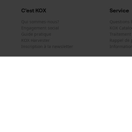
C'est KOX
Service
Qui sommes-nous?
Questions
Engagement social
KOX Catal
Guide pratique
Traitement
KOX Harvester
Rappel de 
Inscription à la newsletter
Information
KOX International
Contact
Deutschland
France
Formulaire
Österreich
Schweiz
Formulair
Suisse
België
Newsletter
Nederland
Résilier le