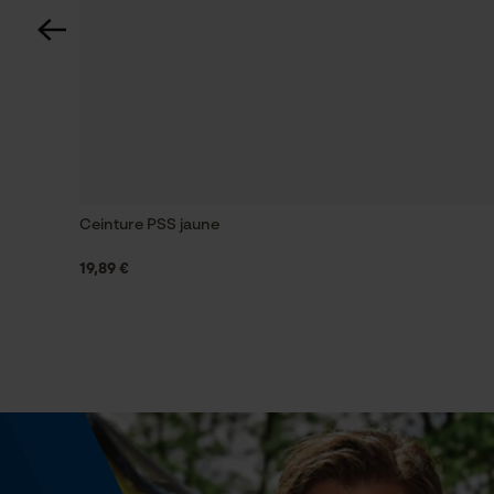
Coupe en biais
Non
Remplacement de chaîne sans outil
Non
Ceinture PSS jaune
19,89 €
Énergie & performance
Indicateur de capacité de la batterie
Non
Fonction powerbank
Non