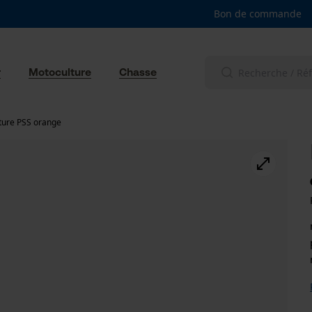
Bon de commande
r
Motoculture
Chasse
ture PSS orange