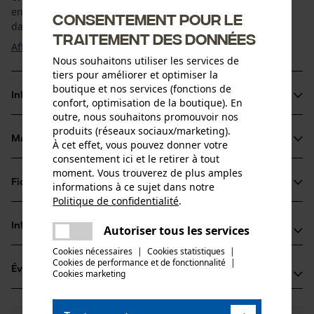
en 220 cm de longueur. Une paire de lacets est comprise
Consentement pour le
dans la livraison. Les lacets sont livrés ...
traitement des données
Afficher plus
Nous souhaitons utiliser les services de
tiers pour améliorer et optimiser la
boutique et nos services (fonctions de
Informations sur le produit
confort, optimisation de la boutique). En
outre, nous souhaitons promouvoir nos
produits (réseaux sociaux/marketing).
Matériau & entretien
À cet effet, vous pouvez donner votre
Détails du produit
consentement ici et le retirer à tout
moment. Vous trouverez de plus amples
Type dactivité
Fiches techniques
informations à ce sujet dans notre
Matériau
Fixer, Optimiser l'ajustement
Politique de confidentialité
.
partager
Fiche de données de sécurité du produit (PDF)
Matériau principal
Une erreur s'est produite. Veuillez
Informations fabricant
Autoriser tous les services
partager
Synthétiques
essayer encore.
Groupe dâge
Cookies nécessaires
|
Cookies statistiques
|
Oregon Tool GmbH
adulte
Cookies de performance et de fonctionnalité
mail
|
Évaluations
(1)
Lise-Meitner-Str. 4
Cookies marketing
70736 Fellbach, Allemagne
Entretien du produit
E-mail: info@kox.eu
Nombre de pièces