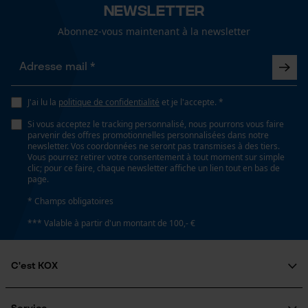
Newsletter
Fonction de hachage
Abonnez-vous maintenant à la newsletter
Non
Loop54 Personalization
Page d'accueil personnalisée
Inverseur de phase
Panier sauvegardé
Non
J'ai lu la
politique de confidentialité
et je l'accepte. *
Salutation personnelle
Si vous acceptez le tracking personnalisé, nous pourrons vous faire
Géo-IP et détection des
parvenir des offres promotionnelles personnalisées dans notre
utilisateurs
newsletter. Vos coordonnées ne seront pas transmises à des tiers.
Coupe en biais
Vous pourrez retirer votre consentement à tout moment sur simple
Vidéos YouTube
Non
clic; pour ce faire, chaque newsletter affiche un lien tout en bas de
page.
Google Maps
* Champs obligatoires
Prise de contact par chat
Tension de chaîne sans outil
*** Valable à partir d'un montant de 100,- €
Non
Cookies marketing
C'est KOX
Remplacement de chaîne sans outil
Non
Qui sommes-nous?