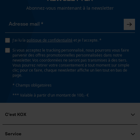
Résistant à l'usure, Longue durée de vie
Abonnez-vous maintenant à la newsletter
Loop54 Personalization
Forme
Page d'accueil personnalisée
rond
J'ai lu la
politique de confidentialité
Panier sauvegardé
et je l'accepte. *
Si vous acceptez le tracking personnalisé, nous pourrons vous faire
Salutation personnelle
Fonction de hachage
parvenir des offres promotionnelles personnalisées dans notre
Géo-IP et détection des
newsletter. Vos coordonnées ne seront pas transmises à des tiers.
Non
utilisateurs
Vous pourrez retirer votre consentement à tout moment sur simple
clic; pour ce faire, chaque newsletter affiche un lien tout en bas de
Vidéos YouTube
page.
Google Maps
Inverseur de phase
* Champs obligatoires
Non
Prise de contact par chat
*** Valable à partir d'un montant de 100,- €
Coupe en biais
C'est KOX
Cookies marketing
Non
Qui sommes-nous?
Engagement social
Service