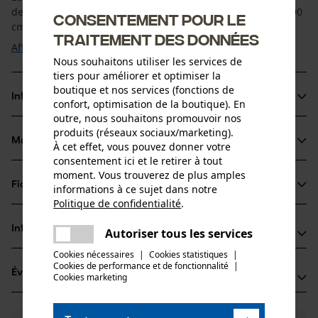
de vie. Les lacets sont disponibles dans une longueur de 190
Consentement pour le
cm. Une paire de lacets est ...
traitement des données
Afficher plus
Nous souhaitons utiliser les services de
tiers pour améliorer et optimiser la
boutique et nos services (fonctions de
Informations sur le produit
confort, optimisation de la boutique). En
outre, nous souhaitons promouvoir nos
produits (réseaux sociaux/marketing).
Matériau & entretien
À cet effet, vous pouvez donner votre
Détails du produit
consentement ici et le retirer à tout
moment. Vous trouverez de plus amples
Type dactivité
Fiches techniques
informations à ce sujet dans notre
Matériau
Fixer, Optimiser l'ajustement
Politique de confidentialité
.
partager
Fiche de données de sécurité du produit (PDF)
Matériau principal
Une erreur s'est produite. Veuillez
Informations fabricant
Autoriser tous les services
partager
Synthétiques
essayer encore.
Groupe dâge
Cookies nécessaires
|
Cookies statistiques
|
Oregon Tool GmbH
adulte
Cookies de performance et de fonctionnalité
mail
|
Évaluations
(1)
Lise-Meitner-Str. 4
Cookies marketing
Composition du matériau
70736 Fellbach, Allemagne
100% polyester
E-mail: info@kox.eu
Nombre de pièces