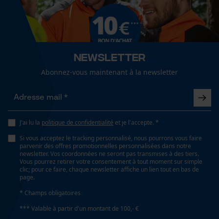
Cookies de performance et de
fonctionnalité
Propriété
Confortable, peu bruyant, Flexible, confortable
Newsletter
Loop54 Personalization
Abonnez-vous maintenant à la newsletter
Fonction de hachage
Page d'accueil personnalisée
Non
Panier sauvegardé
Salutation personnelle
Technologie du fabricant
J'ai lu la
politique de confidentialité
et je l'accepte. *
Géo-IP et détection des
VIBRAM®, Sympatex®
utilisateurs
Si vous acceptez le tracking personnalisé, nous pourrons vous faire
parvenir des offres promotionnelles personnalisées dans notre
Vidéos YouTube
newsletter. Vos coordonnées ne seront pas transmises à des tiers.
Vous pourrez retirer votre consentement à tout moment sur simple
Inverseur de phase
Google Maps
clic; pour ce faire, chaque newsletter affiche un lien tout en bas de
Non
page.
Prise de contact par chat
* Champs obligatoires
*** Valable à partir d'un montant de 100,- €
Coupe en biais