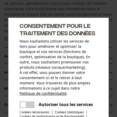
de gamme, spécialement conçue pour évoluer de manière
silencieuse, sûre et résistante aux intempéries dans le
territoire de chasse. Elle est testée contre la perforation selon
la norme EN ISO 13567 et offre également une résistance à la
Consentement pour le
coupure conforme à la norme EN 388 niveau 1. Cette botte
associe des matériaux ...
traitement des données
Afficher plus
Nous souhaitons utiliser les services de
tiers pour améliorer et optimiser la
boutique et nos services (fonctions de
confort, optimisation de la boutique). En
Avantages du produit
outre, nous souhaitons promouvoir nos
produits (réseaux sociaux/marketing).
Déplacement silencieux grâce à une tige spécialement
À cet effet, vous pouvez donner votre
Informations sur le produit
conçue pour réduire le bruit
consentement ici et le retirer à tout
Coupe-vent, imperméable et respirante grâce à la
moment. Vous trouverez de plus amples
informations à ce sujet dans notre
membrane Sympatex®
Matériau & entretien
Détails du produit
Politique de confidentialité
.
Soufflet anti-saletés rehaussé pour une meilleure
partager
protection
Une erreur s'est produite. Veuillez
Type dactivité
Autoriser tous les services
Fiches techniques
partager
essayer encore.
Matériau
Chasser
Cookies nécessaires
|
Cookies statistiques
|
Fiche de données de sécurité du produit (PDF)
Cookies de performance et de fonctionnalité
mail
|