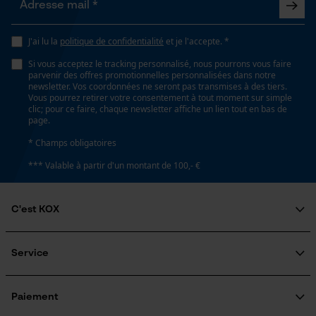
Prise de contact par chat
J'ai lu la
politique de confidentialité
et je l'accepte. *
Hauteur de la tige
cheville
Si vous acceptez le tracking personnalisé, nous pourrons vous faire
parvenir des offres promotionnelles personnalisées dans notre
Cookies marketing
newsletter. Vos coordonnées ne seront pas transmises à des tiers.
Vous pourrez retirer votre consentement à tout moment sur simple
Longueur de la tige
clic; pour ce faire, chaque newsletter affiche un lien tout en bas de
page.
22 cm
* Champs obligatoires
Google Global Site Tag
*** Valable à partir d'un montant de 100,- €
Microsoft Advertising Universal
Largeur de la tige
Event Tracking
ajustable
Survicate
C'est KOX
Qui sommes-nous?
Spécifications techniques
Engagement social
Service
Guide pratique
Lubrification automatique de la chaîne
Questions fréquemment posées
KOX Harvester
Non
KOX Catalogue
Inscription à la newsletter
Paiement
Traitement des retours