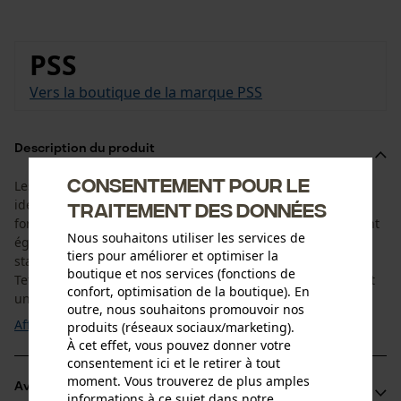
PSS
Vers la boutique de la marque PSS
Description du produit
Consentement pour le
Les bottes de protection anti-coupures PSS Alpin GTX sont
idéales pour les utilisations exigeantes dans le secteur
traitement des données
forestier. Les bottes de forêt de haute qualité technique sont
Nous souhaitons utiliser les services de
également adaptées au terrain alpin grâce à la structure
tiers pour améliorer et optimiser la
stable de la semelle et à la tige haute. La semelle Vibram
boutique et nos services (fonctions de
Teton assure avec son profil profond un maintien optimal et
confort, optimisation de la boutique). En
une adhérence parfaite. Le bord ...
outre, nous souhaitons promouvoir nos
Afficher plus
produits (réseaux sociaux/marketing).
À cet effet, vous pouvez donner votre
consentement ici et le retirer à tout
moment. Vous trouverez de plus amples
Avantages du produit
informations à ce sujet dans notre