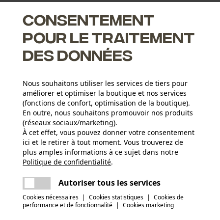
Consentement
pour le traitement
des données
ité
Nous souhaitons utiliser les services de tiers pour
n
améliorer et optimiser la boutique et nos services
(fonctions de confort, optimisation de la boutique).
En outre, nous souhaitons promouvoir nos produits
(réseaux sociaux/marketing).
À cet effet, vous pouvez donner votre consentement
Groupe dâge
ici et le retirer à tout moment. Vous trouverez de
adulte
plus amples informations à ce sujet dans notre
Politique de confidentialité
partager
.
Une erreur s'est produite. Veuillez essayer
Matériau remarque
encore.
imperméable grâce au caoutchouc naturel
Applications
mail
Autoriser tous les services
Impression du logo, Garnitures contrastées,
Cookies nécessaires
|
Cookies statistiques
|
Cookies de
Laçage décoratif
performance et de fonctionnalité
|
Cookies marketing
(2)