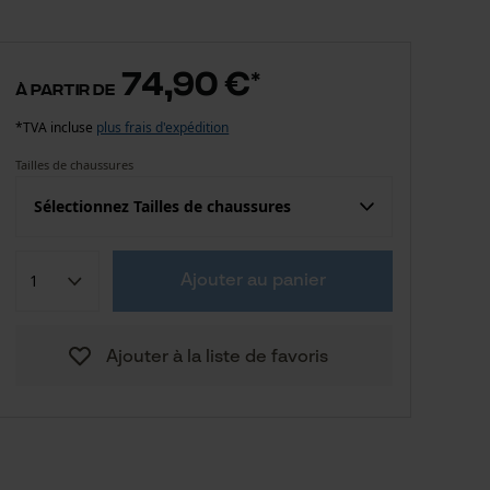
74,90 €
*
à partir de
*TVA incluse
plus frais d'expédition
Tailles de chaussures
Sélectionnez Tailles de chaussures
74,90 €
37
Ajouter au panier
74,90 €
38
Ajouter à la liste de favoris
74,90 €
39
74,90 €
40