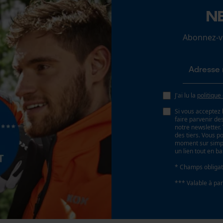
Batterie/piles non incluses
N
Loop54 Personalization
Abonnez-vo
Page d'accueil personnalisée
Panier sauvegardé
Salutation personnelle
Géo-IP et détection des utilisateurs
J'ai lu la
politique
Vidéos YouTube
Si vous acceptez 
Google Maps
faire parvenir d
notre newsletter
Prise de contact par chat
des tiers. Vous p
moment sur simple
un lien tout en b
* Champs obligat
Cookies marketing
*** Valable à par