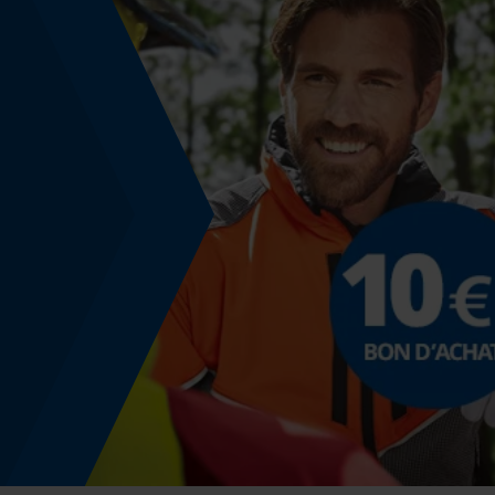
Non
Fonction powerbank
Non
Stockage et conservation
Consignes de stockage
La durée de vie de ces bottes dépend des
conditions d'utilisation, de stockage et
d'entretien. Les bottes ne doivent pas être en
contact avec des liquides agressifs (par exemple
l'ammoniaque).
Modèle & collection