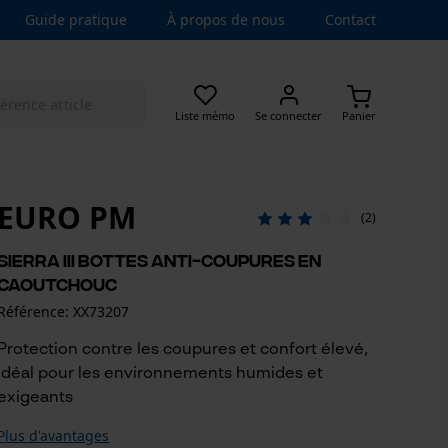
Guide pratique
À propos de nous
Contact
Liste mémo
Se connecter
Panier
EURO PM
(2)
Sierra III bottes anti-coupures en
caoutchouc
Référence: XX73207
Protection contre les coupures et confort élevé,
idéal pour les environnements humides et
exigeants
Plus d'avantages