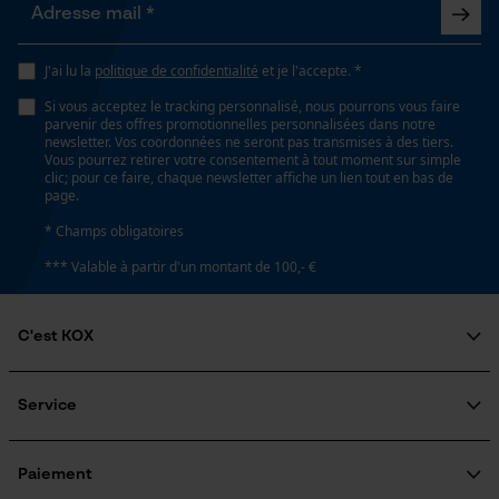
Coupe en biais
Non
Loop54 Personalization
J'ai lu la
politique de confidentialité
et je l'accepte. *
Page d'accueil personnalisée
Si vous acceptez le tracking personnalisé, nous pourrons vous faire
Tension de chaîne sans outil
Panier sauvegardé
parvenir des offres promotionnelles personnalisées dans notre
Non
newsletter. Vos coordonnées ne seront pas transmises à des tiers.
Salutation personnelle
Vous pourrez retirer votre consentement à tout moment sur simple
clic; pour ce faire, chaque newsletter affiche un lien tout en bas de
Géo-IP et détection des
page.
utilisateurs
Remplacement de chaîne sans outil
* Champs obligatoires
Vidéos YouTube
Non
*** Valable à partir d'un montant de 100,- €
Google Maps
Prise de contact par chat
Énergie & performance
C'est KOX
Qui sommes-nous?
Indicateur de capacité de la batterie
Cookies marketing
Engagement social
Non
Service
Guide pratique
Questions fréquemment posées
KOX Harvester
KOX Catalogue
Inscription à la newsletter
Paiement
Batterie incluse
Traitement des retours