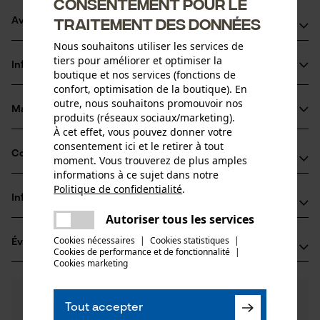
Consentement pour le
traitement des données
Avantages du produit
Nous souhaitons utiliser les services de
Clipsage et déclipsage faciles
tiers pour améliorer et optimiser la
Informations sur le produit
Adaptation individuelle même en cours de travail
boutique et nos services (fonctions de
confort, optimisation de la boutique). En
outre, nous souhaitons promouvoir nos
Matériau & entretien
produits (réseaux sociaux/marketing).
Détails du produit
À cet effet, vous pouvez donner votre
consentement ici et le retirer à tout
Type dactivité
Compatibilité
moment. Vous trouverez de plus amples
Matériau
Fixer
informations à ce sujet dans notre
Politique de confidentialité
.
Matériau principal
partager
Informations fabricant
Compatible avec
Plastique
Une erreur s'est produite. Veuillez
Groupe dâge
Autoriser tous les services
partager
PROTOS GmbH
essayer encore.
adulte
PROTOS Integral Forest
Cookies nécessaires
|
Cookies statistiques
|
Évaluations
(0)
Herrschaftswiesen 11
Cookies de performance et de fonctionnalité
mail
|
Cookies marketing
6842 Koblach, Autriche
E-mail: info@pfanner-austria.de
Nombre de pièces
0
Des questions ?
(0)
1 pcs
Site web: -
Recommander ce produit
Tout accepter
Nos experts sont à votre disposition !
Tél.: + 43 0595 05 05 00