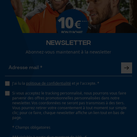
Spécifications techniques
Cookies de performance et de
Lubrification automatique de la chaîne
fonctionnalité
Non
Newsletter
Valeur disolation
Loop54 Personalization
26 dB
Abonnez-vous maintenant à la newsletter
Page d'accueil personnalisée
Panier sauvegardé
Propriété
Confortable, Réduction du bruit, bien visible,
Salutation personnelle
J'ai lu la
politique de confidentialité
et je l'accepte. *
Amortissant le bruit, Réglable individuellement
Géo-IP et détection des
utilisateurs
Si vous acceptez le tracking personnalisé, nous pourrons vous faire
parvenir des offres promotionnelles personnalisées dans notre
Vidéos YouTube
newsletter. Vos coordonnées ne seront pas transmises à des tiers.
Fonction de hachage
Vous pourrez retirer votre consentement à tout moment sur simple
Google Maps
Non
clic; pour ce faire, chaque newsletter affiche un lien tout en bas de
page.
Prise de contact par chat
* Champs obligatoires
Inverseur de phase