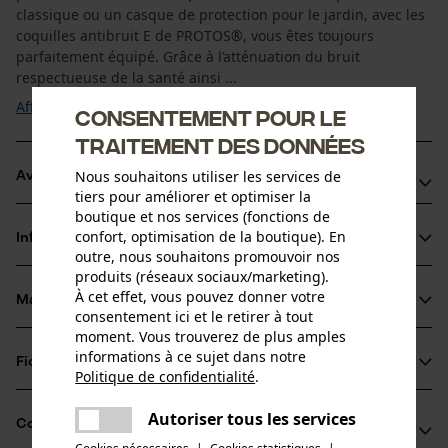
classique ou un casque de protection pour le jardin, avec les
coquilles antibruit E de PROTOS®, vous êtes toujours
parfaitement équipé. Grâce à l’atténuation du bruit
respectueuse de la santé ainsi ...
Afficher plus
Consentement pour le
traitement des données
Nous souhaitons utiliser les services de
Avantages du produit
tiers pour améliorer et optimiser la
boutique et nos services (fonctions de
Clipsage et déclipsage faciles avec deux doigts
confort, optimisation de la boutique). En
Informations sur le produit
Réduction du bruit de 26 dB
outre, nous souhaitons promouvoir nos
La couleur fluo voyante assure une visibilité et une sécurité
produits (réseaux sociaux/marketing).
À cet effet, vous pouvez donner votre
accrues sur le casque forestier
Matériau & entretien
Détails du produit
consentement ici et le retirer à tout
moment. Vous trouverez de plus amples
informations à ce sujet dans notre
Type dactivité
Fiches techniques
Politique de confidentialité
.
Matériau
Séjour dans un environnement bruyant, Protéger
partager
Mode d'emploi (PDF)
Une erreur s'est produite. Veuillez
Autoriser tous les services
Détails du rembourrage
Compatibilité
partager
essayer encore.
coussinets pour oreilles