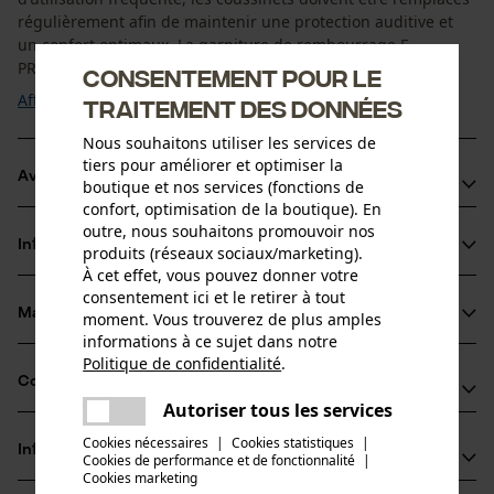
régulièrement afin de maintenir une protection auditive et
un confort optimaux. La garniture de rembourrage E
PROTOS® pour protection antibruit peut être ...
Consentement pour le
Afficher plus
traitement des données
Nous souhaitons utiliser les services de
tiers pour améliorer et optimiser la
Avantages du produit
boutique et nos services (fonctions de
confort, optimisation de la boutique). En
Ajustement confortable sans points de pression de la
outre, nous souhaitons promouvoir nos
Informations sur le produit
produits (réseaux sociaux/marketing).
protection auditive autour des oreilles
À cet effet, vous pouvez donner votre
Changement rapide grâce à la fonction clip
consentement ici et le retirer à tout
Accessoires originaux de PROTOS®
Matériau & entretien
moment. Vous trouverez de plus amples
Détails du produit
informations à ce sujet dans notre
Politique de confidentialité
.
Type dactivité
partager
Compatibilité
Matériau
Séjour dans un environnement bruyant, Protéger
Une erreur s'est produite. Veuillez
Autoriser tous les services
partager
essayer encore.
Cookies nécessaires
|
Cookies statistiques
|
Détails du rembourrage
Informations fabricant
Cookies de performance et de fonctionnalité
mail
|
Compatible avec
coussinets pour oreilles
Groupe dâge
Cookies marketing