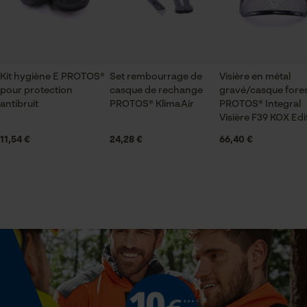
lors de l'achat . important aussi le confort
ID de session
Sauvegarder les préférences
Contenu de la livraison
pour traitement des données
1 x paire de garniture de rembourrage E PROTOS®
Econda Tag Manager
pour protection antibruit
Kit hygiène E PROTOS®
Set rembourrage de
Visière en métal
pour protection
casque de rechange
gravé/casque fores
antibruit
PROTOS® KlimaAir
PROTOS® Integral
Cookies statistiques
Visière F39 KOX Edi
Spécifications techniques
11,54 €
24,28 €
66,40 €
Lubrification automatique de la chaîne
Non
Econda Analytics
Valeur disolation
Mouseflow Web Analytics Tool
26 dB
Fact-Finder Tracking
Propriété
Confortable
Cookies de performance et de