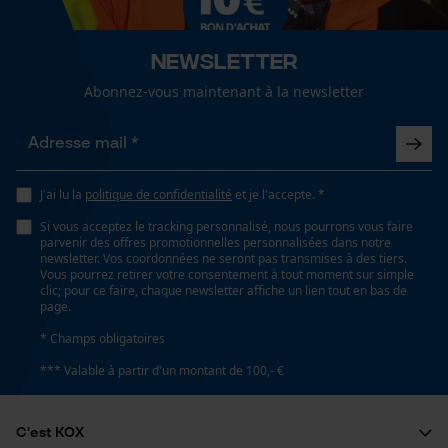
fonctionnalité
Fonction de hachage
Newsletter
Non
Abonnez-vous maintenant à la newsletter
Loop54 Personalization
Page d'accueil personnalisée
Inverseur de phase
Non
Panier sauvegardé
J'ai lu la
politique de confidentialité
et je l'accepte. *
Salutation personnelle
Si vous acceptez le tracking personnalisé, nous pourrons vous faire
Géo-IP et détection des
Coupe en biais
parvenir des offres promotionnelles personnalisées dans notre
utilisateurs
Non
newsletter. Vos coordonnées ne seront pas transmises à des tiers.
Vous pourrez retirer votre consentement à tout moment sur simple
Vidéos YouTube
clic; pour ce faire, chaque newsletter affiche un lien tout en bas de
page.
Google Maps
Tension de chaîne sans outil
* Champs obligatoires
Prise de contact par chat
Non
*** Valable à partir d'un montant de 100,- €
Cookies marketing
Remplacement de chaîne sans outil
C'est KOX
Non