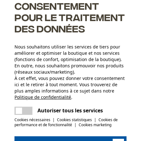
Consentement
pour le traitement
des données
Nous souhaitons utiliser les services de tiers pour
améliorer et optimiser la boutique et nos services
(fonctions de confort, optimisation de la boutique).
En outre, nous souhaitons promouvoir nos produits
(réseaux sociaux/marketing).
Groupe dâge
À cet effet, vous pouvez donner votre consentement
adulte
ici et le retirer à tout moment. Vous trouverez de
plus amples informations à ce sujet dans notre
Composition du matériau
Politique de confidentialité
partager
.
Une erreur s'est produite. Veuillez essayer
Polycarbonate (PC) Élastomères
Poids de larticle
encore.
20.0 g
thermoplastiques (TPE) Acrylonitrile-butadiène-
mail
Autoriser tous les services
styrène (ABS) Polyoxyméthylène (POM)
Cookies nécessaires
|
Cookies statistiques
|
Cookies de
(0)
performance et de fonctionnalité
|
Cookies marketing
Saison
Articles pour toute l'année