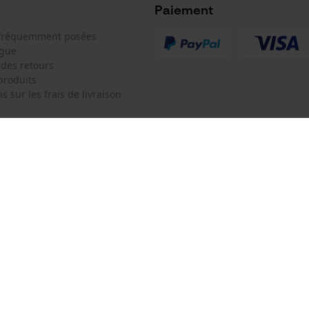
Microsoft Advertising Universal Event
Paiement
Tracking
 fréquemment posées
Survicate
ogue
 des retours
produits
s sur les frais de livraison
 de contact
Oregon Tool Europe SA/NV
e de commande
KOX - Pour les Pros du Bois et de 
Motoculture
Siège social:
 contrat
Rue Emile Francqui 11
1435 Mont-Saint-Guibert
Pas de magasin !
Adresse de retour:
Oregon Tool GmbH