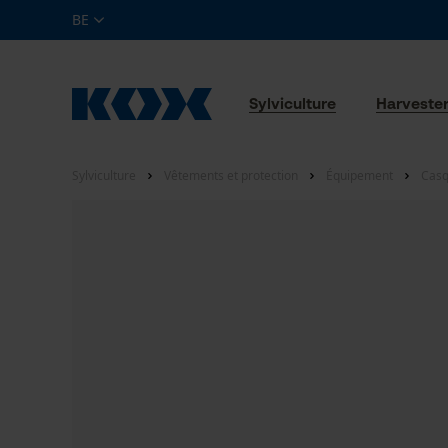
BE
Sylviculture
Harveste
Sylviculture
Vêtements et protection
Équipement
Casq