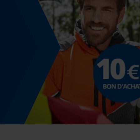
Coloris
Couleur
orange
Montage et fixation
Consigne de montage
Convient aux combinaisons de protection de la
tête PROTOS® Integral Forest.
Informations réglementaires
Les informations figurant sur l'étiquette du pr
Normes
EN 166, EN 172