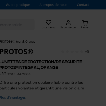
Guide pratique
À propos de nous
Contact
Liste mémo
Se connecter
Panier
é PROTOS® Integral, Orange
PROTOS®
(0)
Lunettes de protection/de sécurité
PROTOS® Integral, Orange
Référence: XX74334
Offre une protection oculaire fiable contre les
particules volantes et garantit une vision claire
Plus d'avantages