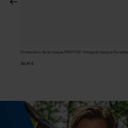
Coupe en biais
Non
Remplacement de chaîne sans outil
Non
Protection de la nuque PROTOS® Integral casque foresti
36,41 €
Énergie & performance
Indicateur de capacité de la batterie
Non
Fonction powerbank
Non