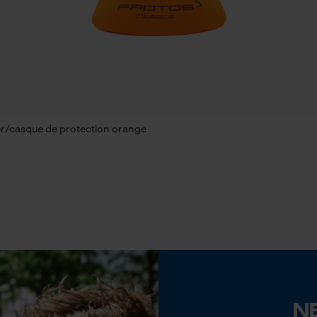
Econda Tag Manager
Tension de chaîne sans outil
Non
Cookies statistiques
er/casque de protection orange
Econda Analytics
Mouseflow Web Analytics Tool
Batterie incluse
Fact-Finder Tracking
Batterie/piles non incluses
Cookies de performance et de
fonctionnalité
N