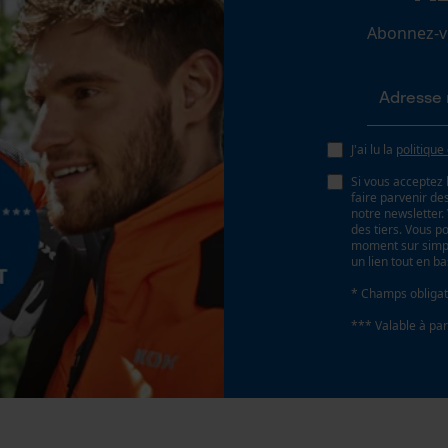
Loop54 Personalization
Abonnez-vo
Page d'accueil personnalisée
Couleur des verres
orange
Panier sauvegardé
Salutation personnelle
J'ai lu la
politique
Géo-IP et détection des utilisateurs
Si vous acceptez 
Vidéos YouTube
faire parvenir d
notre newsletter
Google Maps
des tiers. Vous p
moment sur simple
Prise de contact par chat
un lien tout en b
* Champs obligat
*** Valable à par
Cookies marketing
oduit doivent toujours être respectées.
Google Global Site Tag