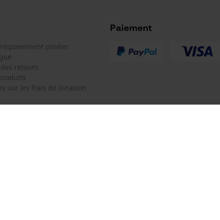
Google Global Site Tag
Microsoft Advertising Universal Event
Tracking
Paiement
Survicate
 fréquemment posées
ogue
 des retours
produits
s sur les frais de livraison
 de contact
Oregon Tool Europe SA/NV
e de commande
KOX - Pour les Pros du Bois et de 
Motoculture
Siège social:
 contrat
Rue Emile Francqui 11
1435 Mont-Saint-Guibert
Pas de magasin !