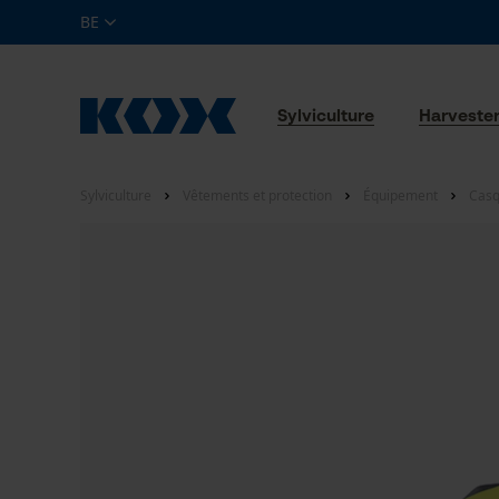
BE
Sylviculture
Harveste
Sylviculture
Vêtements et protection
Équipement
Casq