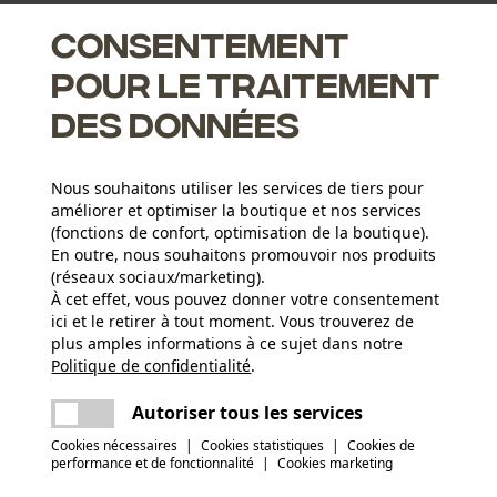
Consentement
pour le traitement
des données
s basses
Nous souhaitons utiliser les services de tiers pour
ment
améliorer et optimiser la boutique et nos services
(fonctions de confort, optimisation de la boutique).
En outre, nous souhaitons promouvoir nos produits
(réseaux sociaux/marketing).
À cet effet, vous pouvez donner votre consentement
Groupe dâge
ici et le retirer à tout moment. Vous trouverez de
adulte
plus amples informations à ce sujet dans notre
Politique de confidentialité
partager
.
Une erreur s'est produite. Veuillez essayer
Composition du matériau
encore.
SympaTex
Poids de larticle
mail
Autoriser tous les services
36.0 g
Cookies nécessaires
|
Cookies statistiques
|
Cookies de
performance et de fonctionnalité
|
Cookies marketing
(1)