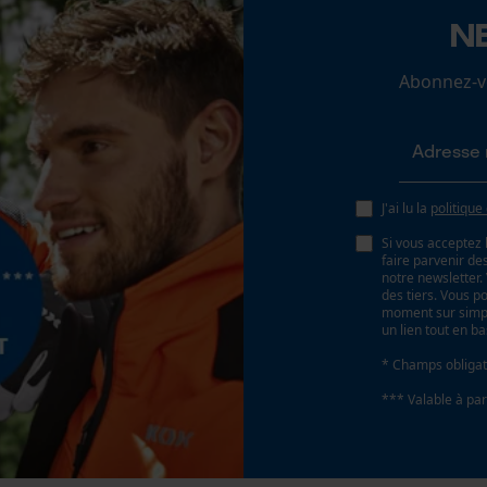
N
Loop54 Personalization
Abonnez-vo
Page d'accueil personnalisée
Panier sauvegardé
Salutation personnelle
Géo-IP et détection des utilisateurs
J'ai lu la
politique
Vidéos YouTube
Si vous acceptez 
Google Maps
faire parvenir d
notre newsletter
Prise de contact par chat
des tiers. Vous p
moment sur simple
un lien tout en b
* Champs obligat
Cookies marketing
*** Valable à par
oduit doivent toujours être respectées.