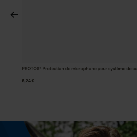
Coupe en biais
Non
Remplacement de chaîne sans outil
Non
PROTOS® Protection de microphone pour système de 
Énergie & performance
5,24 €
Indicateur de capacité de la batterie
Non
Fonction powerbank
Non