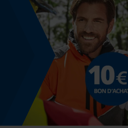
Coloris
Couleur
jaune
Montage et fixation
Consigne de montage
Convient aux combinaisons de protection de la
tête PROTOS® Integral Forest.
Informations réglementaires
Les informations figurant sur l'étiquette du pr
Normes