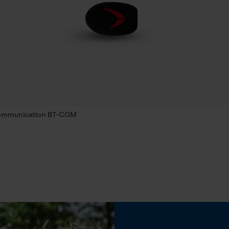
traitement des données
Econda Tag Manager
Tension de chaîne sans outil
Non
Cookies statistiques
communication BT-COM
Econda Analytics
Mouseflow Web Analytics Tool
Batterie incluse
Fact-Finder Tracking
Batterie/piles non incluses
Cookies de performance et de
fonctionnalité