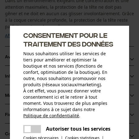
Dans un environnement exigeant une concentration et une
attention maximales, la protection de la tête ne doit pas
gêner et ne doit en aucun cas glisser involontairement. Grâce
à la coque cervicale profonde, la protection de la tête reste
parfaitement en place, même ...
Consentement pour le
Afficher plus
traitement des données
Nous souhaitons utiliser les services de
Avantages du produit
tiers pour améliorer et optimiser la
boutique et nos services (fonctions de
Parfait pour les travaux d'élagage / les élagueurs
confort, optimisation de la boutique). En
Informations sur le produit
outre, nous souhaitons promouvoir nos
Assise parfaite du casque, même en position inclinée et en
produits (réseaux sociaux/marketing).
travaillant au-dessus de la tête
À cet effet, vous pouvez donner votre
CrashAbsorber garantit une sécurité quintuple
Matériau & entretien
consentement ici et le retirer à tout
Détails du produit
moment. Vous trouverez de plus amples
informations à ce sujet dans notre
Type dactivité
Fiches techniques
Politique de confidentialité
.
Matériau
partager
Protéger
Une erreur s'est produite. Veuillez
Mode d'emploi (PDF)
Autoriser tous les services
partager
Détails de la doublure
essayer encore.
Compatibilité
Cookies nécessaires
|
Cookies statistiques
|
extractible