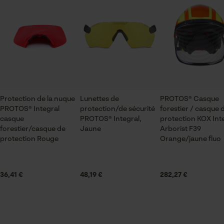
du fabricant.
Type de fermeture
Vérifier linstallation de cookies
Fermeture à clip
ID de session
Sauvegarder les préférences
pour traitement des données
Poids de larticle
Econda Tag Manager
960.0 g
Protection de la nuque
Lunettes de
PROTOS® Casque
Système de ventilation
Cookies statistiques
PROTOS® Integral
protection/de sécurité
forestier / casque 
KlimaAIR
casque
PROTOS® Integral,
protection KOX Int
forestier/casque de
Jaune
Arborist F39
protection Rouge
Orange/jaune fluo
Secteur
exploitation minière, sylviculture, En plein air, villes et
Econda Analytics
communes, pompiers, jardinage et aménagement
36,41 €
48,19 €
282,27 €
Mouseflow Web Analytics Tool
paysager, Viticulture, Arboriculture fruitière,
Fact-Finder Tracking
agriculture