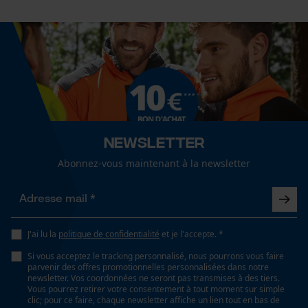
Détails des ouvertures daération
Cookies de performance et de
Aération occipitale, Aération de la tête, Aération du
fonctionnalité
haut de la tête
Détails de la fermeture
Loop54 Personalization
réglable par enclenchement, manipulation d'une
Page d'accueil personnalisée
seule main, à ouverture rapide
Newsletter
Panier sauvegardé
Abonnez-vous maintenant à la newsletter
Salutation personnelle
Détails de la visière
Géo-IP et détection des
interchangeable, utilisable d'une seule main,
utilisateurs
amovible
Vidéos YouTube
J'ai lu la
politique de confidentialité
et je l'accepte. *
Google Maps
Si vous acceptez le tracking personnalisé, nous pourrons vous faire
Saison
Prise de contact par chat
parvenir des offres promotionnelles personnalisées dans notre
Articles pour toute l'année
newsletter. Vos coordonnées ne seront pas transmises à des tiers.
Vous pourrez retirer votre consentement à tout moment sur simple
clic; pour ce faire, chaque newsletter affiche un lien tout en bas de