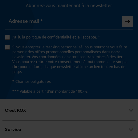
Abonnez-vous maintenant à la newsletter
Loop54 Personalization
Coupe en biais
Non
Page d'accueil personnalisée
J'ai lu la
politique de confidentialité
et je l'accepte. *
Panier sauvegardé
Si vous acceptez le tracking personnalisé, nous pourrons vous faire
Tension de chaîne sans outil
Salutation personnelle
parvenir des offres promotionnelles personnalisées dans notre
Non
Géo-IP et détection des
newsletter. Vos coordonnées ne seront pas transmises à des tiers.
utilisateurs
Vous pourrez retirer votre consentement à tout moment sur simple
clic; pour ce faire, chaque newsletter affiche un lien tout en bas de
Vidéos YouTube
page.
Remplacement de chaîne sans outil
Google Maps
* Champs obligatoires
Non
Prise de contact par chat
*** Valable à partir d'un montant de 100,- €
Énergie & performance
C'est KOX
Cookies marketing
Indicateur de capacité de la batterie
Qui sommes-nous?
Non
Engagement social
Service
Guide pratique