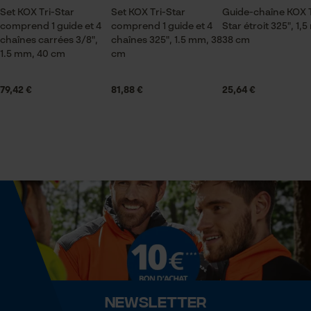
pour traitement des données
1 x roulement à aiguilles
Set KOX Tri-Star
Set KOX Tri-Star
Guide-chaîne KOX T
comprend 1 guide et 4
comprend 1 guide et 4
Star étroit 325", 1,
Econda Tag Manager
chaînes carrées 3/8",
chaînes 325", 1.5 mm, 38
38 cm
1.5 mm, 40 cm
cm
Volume
0.25 in³
Cookies statistiques
79,42 €
81,88 €
25,64 €
Spécifications techniques
Lubrification automatique de la chaîne
Econda Analytics
Non
Mouseflow Web Analytics Tool
Fact-Finder Tracking
Fonction de hachage
Non
Cookies de performance et de
fonctionnalité
Inverseur de phase
Newsletter
Non