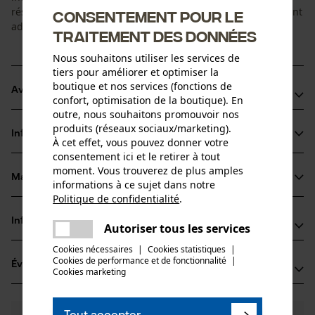
résistance à l'usure, le roulement à aiguilles est parfaitement
Consentement pour le
adapté aux travaux exigeants.
traitement des données
Nous souhaitons utiliser les services de
tiers pour améliorer et optimiser la
boutique et nos services (fonctions de
Avantages du produit
confort, optimisation de la boutique). En
outre, nous souhaitons promouvoir nos
Spécialement conçu pour les tronçonneuses
produits (réseaux sociaux/marketing).
Informations sur le produit
Résistance élevée et longévité
À cet effet, vous pouvez donner votre
consentement ici et le retirer à tout
Facile à installer et performance fiable
moment. Vous trouverez de plus amples
Matériau & entretien
informations à ce sujet dans notre
Détails du produit
Politique de confidentialité
.
partager
Type dactivité
Informations fabricant
Une erreur s'est produite. Veuillez
Autoriser tous les services
Matériau
Entretien
partager
essayer encore.
Cookies nécessaires
|
Cookies statistiques
|
Fabricant
Matériau principal
Cookies de performance et de fonctionnalité
mail
|
Évaluations
(0)
Oregon Tool, Inc.
Cookies marketing
Acier
Groupe dâge
4909 SE International Way
adulte
97222 Portland, États-Unis