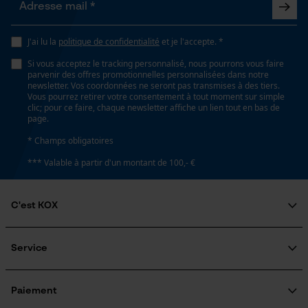
Non
Loop54 Personalization
J'ai lu la
politique de confidentialité
et je l'accepte. *
Page d'accueil personnalisée
Propriété
Si vous acceptez le tracking personnalisé, nous pourrons vous faire
Panier sauvegardé
Fiable, Haute performance de coupe
parvenir des offres promotionnelles personnalisées dans notre
newsletter. Vos coordonnées ne seront pas transmises à des tiers.
Salutation personnelle
Vous pourrez retirer votre consentement à tout moment sur simple
Géo-IP et détection des
clic; pour ce faire, chaque newsletter affiche un lien tout en bas de
utilisateurs
Estampage composant propulseur
page.
D6
Vidéos YouTube
* Champs obligatoires
Google Maps
*** Valable à partir d'un montant de 100,- €
Prise de contact par chat
Réglage Jolly
60 deg
C'est KOX
Qui sommes-nous?
Cookies marketing
Limes 1ère moitié
Engagement social
Service
5.5 mm
Guide pratique
Questions fréquemment posées
KOX Harvester
KOX Catalogue
Inscription à la newsletter
Paiement
Traitement des retours
Google Global Site Tag