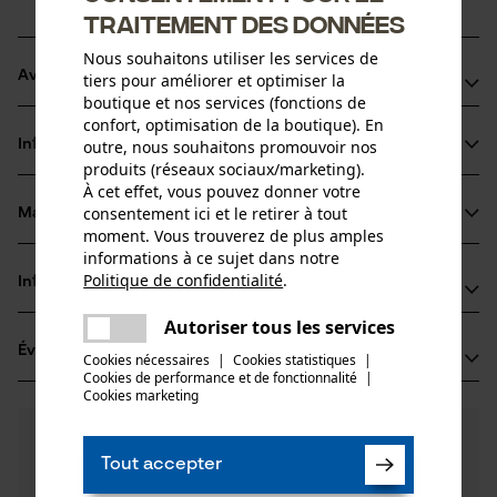
traitement des données
Nous souhaitons utiliser les services de
Avantages du produit
tiers pour améliorer et optimiser la
boutique et nos services (fonctions de
confort, optimisation de la boutique). En
La chaîne réduit les vibrations du dispositif de coupe
Informations sur le produit
outre, nous souhaitons promouvoir nos
Dents carrées très performantes
produits (réseaux sociaux/marketing).
Marquage de l'angle d'affûtage sur le sommet des dents
À cet effet, vous pouvez donner votre
pour un affûtage correct
consentement ici et le retirer à tout
Matériau & entretien
Détails du produit
moment. Vous trouverez de plus amples
informations à ce sujet dans notre
Type dactivité
Politique de confidentialité
.
Informations fabricant
partager
Matériau
Scier
Une erreur s'est produite. Veuillez
Autoriser tous les services
Oregon Tool GmbH
partager
Matériau principal
essayer encore.
Évaluations
(12)
Lise-Meitner-Str. 4
Cookies nécessaires
|
Cookies statistiques
|
Acier
Cookies de performance et de fonctionnalité
mail
|
Groupe dâge
70736 Fellbach, Allemagne
Cookies marketing
adulte
E-mail: info@kox.eu
4.8
Des questions ?
(12)
Site web: www.kox.eu
Recommander ce produit
Épaisseur du matériau
Nos experts sont à votre disposition !
Tél.: + 49 711 300 33 200
Tout accepter
1.6 mm
Poser une
Nombre de pièces