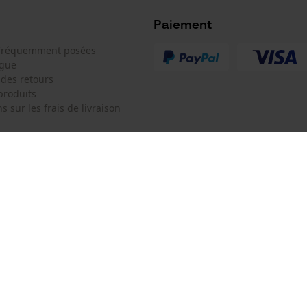
Microsoft Advertising Universal Event
Tracking
Paiement
Batterie incluse
Survicate
 fréquemment posées
Batterie/piles non incluses
ogue
 des retours
produits
s sur les frais de livraison
 de contact
Oregon Tool Europe SA/NV
e de commande
KOX - Pour les Pros du Bois et de 
Motoculture
Siège social:
 contrat
Rue Emile Francqui 11
1435 Mont-Saint-Guibert
Pas de magasin !
Adresse de retour:
Modèle de tronçonneuse