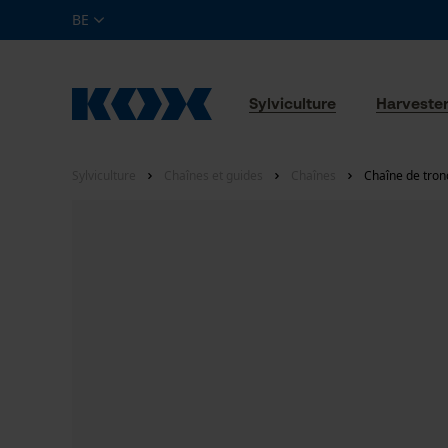
BE
Sylviculture
Harveste
Sylviculture
Chaînes et guides
Chaînes
Chaîne de tron