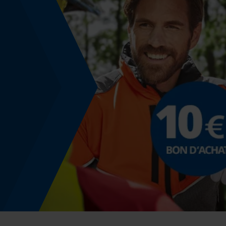
25 deg
Angle de poitrine sécurisant
0.65 mm
Distance du limiteur de profondeur
0.65 mm
Épaisseur du propulseur / largeur de la rainure
0.063 in
Remplacement de chaîne sans outil
Non