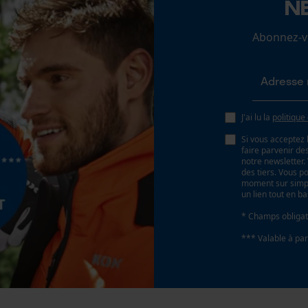
N
Non
Loop54 Personalization
Abonnez-vo
Page d'accueil personnalisée
Pas
325"
Panier sauvegardé
Salutation personnelle
Géo-IP et détection des utilisateurs
J'ai lu la
politique
Propulseur épaisseur de la rainure (mm)
1.6 mm
Vidéos YouTube
Si vous acceptez 
faire parvenir d
Google Maps
notre newsletter
des tiers. Vous p
Prise de contact par chat
Tension de chaîne sans outil
moment sur simple
un lien tout en b
Non
* Champs obligat
Cookies marketing
*** Valable à par
Google Global Site Tag