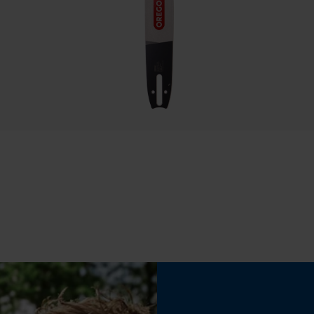
traitement des données
Econda Tag Manager
Estampage composant propulseur
22
Cookies statistiques
Limes 1ère moitié
4.8 mm
Econda Analytics
Maintien des limes
Mouseflow Web Analytics Tool
à partir de 10°
Fact-Finder Tracking
Inverseur de phase
Non
Cookies de performance et de
fonctionnalité
Coupe en biais