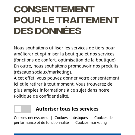
Consentement
pour le traitement
des données
ré et optimisé pour une performance maximale.
ntraîne elle-même dans la fente de coupe, réduisant ainsi
Nous souhaitons utiliser les services de tiers pour
améliorer et optimiser la boutique et nos services
 scie pour une excellente capacité de coupe
(fonctions de confort, optimisation de la boutique).
En outre, nous souhaitons promouvoir nos produits
(réseaux sociaux/marketing).
Groupe dâge
À cet effet, vous pouvez donner votre consentement
adulte
ici et le retirer à tout moment. Vous trouverez de
plus amples informations à ce sujet dans notre
Revêtement de surface
Politique de confidentialité
partager
.
Une erreur s'est produite. Veuillez essayer
Surface vernie
Nombre déléments propulseurs
encore.
mail
Autoriser tous les services
67
Cookies nécessaires
|
Cookies statistiques
|
Cookies de
(0)
performance et de fonctionnalité
|
Cookies marketing
Poids de larticle