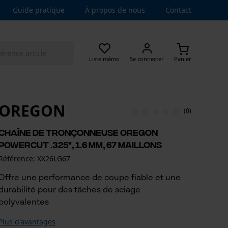
Guide pratique
À propos de nous
Contact
Liste mémo
Se connecter
Panier
OREGON
(0)
Chaîne de tronçonneuse Oregon
PowerCut .325", 1.6 mm, 67 maillons
Référence: XX26LG67
Offre une performance de coupe fiable et une
durabilité pour des tâches de sciage
polyvalentes
Plus d'avantages