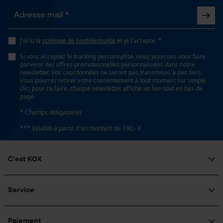
Longueur du rail
65 cm
Loop54 Personalization
J'ai lu la
politique de confidentialité
et je l'accepte. *
Page d'accueil personnalisée
Spécifications techniques
Si vous acceptez le tracking personnalisé, nous pourrons vous faire
Panier sauvegardé
parvenir des offres promotionnelles personnalisées dans notre
newsletter. Vos coordonnées ne seront pas transmises à des tiers.
Salutation personnelle
Lubrification automatique de la chaîne
Vous pourrez retirer votre consentement à tout moment sur simple
Non
Géo-IP et détection des
clic; pour ce faire, chaque newsletter affiche un lien tout en bas de
utilisateurs
page.
Vidéos YouTube
* Champs obligatoires
Propriété
Google Maps
*** Valable à partir d'un montant de 100,- €
Faible recul, Insensible
Prise de contact par chat
C'est KOX
Estampage composant propulseur
D5
Qui sommes-nous?
Cookies marketing
Engagement social
Service
Guide pratique
Questions fréquemment posées
KOX Harvester
Réglage Jolly
KOX Catalogue
Inscription à la newsletter
Paiement