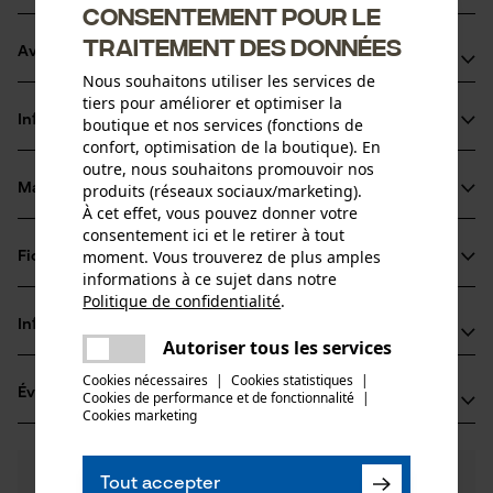
Consentement pour le
traitement des données
Avantages du produit
Nous souhaitons utiliser les services de
tiers pour améliorer et optimiser la
La chaîne réduit les vibrations du dispositif de coupe
Informations sur le produit
boutique et nos services (fonctions de
Arêtes de coupe de petit diamètre pour des coupes
confort, optimisation de la boutique). En
rapides et un affûtage aisé
outre, nous souhaitons promouvoir nos
Les maillons entraîneurs de sécurité réduisent le choc
produits (réseaux sociaux/marketing).
Matériau & entretien
Détails du produit
À cet effet, vous pouvez donner votre
retour
consentement ici et le retirer à tout
Type dactivité
moment. Vous trouverez de plus amples
Fiches techniques
Matériau
Scier
informations à ce sujet dans notre
Politique de confidentialité
.
Fiche technique du fabricant (PDF)
partager
Matériau principal
Informations fabricant
Une erreur s'est produite. Veuillez
Acier
Autoriser tous les services
Groupe dâge
partager
essayer encore.
Oregon Tool GmbH
adulte
Cookies nécessaires
|
Cookies statistiques
|
Évaluations
(0)
Cookies de performance et de fonctionnalité
mail
|
Lise-Meitner-Str. 4
Cookies marketing
Épaisseur du matériau
70736 Fellbach, Allemagne
1.5 mm
E-mail: info@kox.eu
Nombre de pièces
0
Des questions ?
(0)
1 pcs
Site web: www.kox.eu
Recommander ce produit
Tout accepter