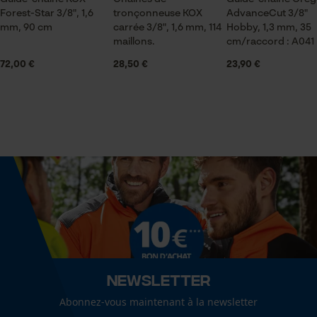
pour traitement des données
Forest-Star 3/8", 1,6
tronçonneuse KOX
AdvanceCut 3/8"
Saison
Econda Tag Manager
mm, 90 cm
carrée 3/8", 1,6 mm, 114
Hobby, 1,3 mm, 35
Articles pour toute l'année
maillons.
cm/raccord : A041
72,00 €
28,50 €
23,90 €
Cookies statistiques
Contenu de la livraison
1 x Chaîne de tronçonneuse KOX
Optique/motif
Econda Analytics
couleur unie
Mouseflow Web Analytics Tool
Fact-Finder Tracking
Dimensions et taille
Angle de poitrine résultant
Cookies de performance et de
60 deg
Newsletter
fonctionnalité
Abonnez-vous maintenant à la newsletter