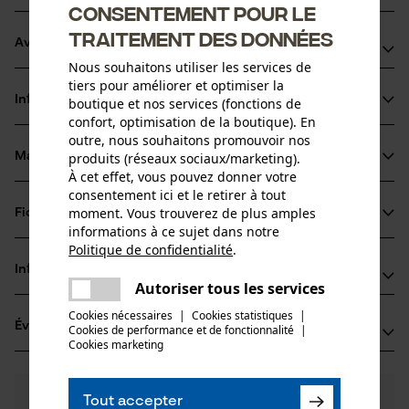
Consentement pour le
traitement des données
Avantages du produit
Nous souhaitons utiliser les services de
tiers pour améliorer et optimiser la
La chaîne réduit les vibrations du dispositif de coupe
Informations sur le produit
boutique et nos services (fonctions de
Arêtes de coupe de petit diamètre pour des coupes
confort, optimisation de la boutique). En
rapides et un affûtage aisé
outre, nous souhaitons promouvoir nos
Les maillons entraîneurs de sécurité réduisent le choc
produits (réseaux sociaux/marketing).
Matériau & entretien
Détails du produit
À cet effet, vous pouvez donner votre
retour
consentement ici et le retirer à tout
Type dactivité
moment. Vous trouverez de plus amples
Fiches techniques
Matériau
Scier
informations à ce sujet dans notre
Politique de confidentialité
.
Fiche technique du fabricant (PDF)
partager
Matériau principal
Informations fabricant
Une erreur s'est produite. Veuillez
Acier
Autoriser tous les services
Groupe dâge
partager
essayer encore.
Oregon Tool GmbH
adulte
Cookies nécessaires
|
Cookies statistiques
|
Évaluations
(1)
Cookies de performance et de fonctionnalité
mail
|
Lise-Meitner-Str. 4
Cookies marketing
Épaisseur du matériau
70736 Fellbach, Allemagne
1.6 mm
E-mail: info@kox.eu
Nombre de pièces
5.0
Des questions ?
(1)
1 pcs
Site web: www.kox.eu
Recommander ce produit
Tout accepter