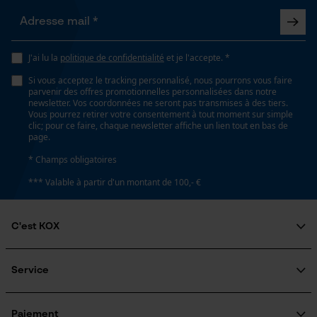
Longueur du rail
90 cm
Loop54 Personalization
J'ai lu la
politique de confidentialité
et je l'accepte. *
Page d'accueil personnalisée
Spécifications techniques
Si vous acceptez le tracking personnalisé, nous pourrons vous faire
Panier sauvegardé
parvenir des offres promotionnelles personnalisées dans notre
newsletter. Vos coordonnées ne seront pas transmises à des tiers.
Salutation personnelle
Lubrification automatique de la chaîne
Vous pourrez retirer votre consentement à tout moment sur simple
Non
Géo-IP et détection des
clic; pour ce faire, chaque newsletter affiche un lien tout en bas de
utilisateurs
page.
Vidéos YouTube
* Champs obligatoires
Propriété
Google Maps
*** Valable à partir d'un montant de 100,- €
Insensible
Prise de contact par chat
C'est KOX
Estampage composant propulseur
D6
Qui sommes-nous?
Cookies marketing
Engagement social
Service
Guide pratique
Questions fréquemment posées
KOX Harvester
Réglage Jolly
KOX Catalogue
Inscription à la newsletter
Paiement