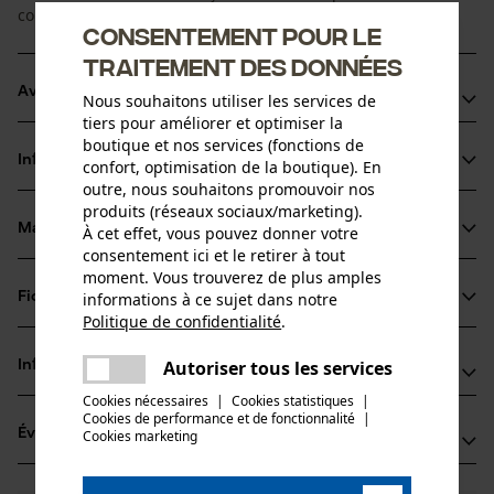
coupe en souplesse, pour une utilisation professionnelle.
Consentement pour le
traitement des données
Avantages du produit
Nous souhaitons utiliser les services de
tiers pour améliorer et optimiser la
La chaîne réduit les vibrations du dispositif de coupe
boutique et nos services (fonctions de
Informations sur le produit
confort, optimisation de la boutique). En
Arêtes de coupe de petit diamètre pour des coupes
outre, nous souhaitons promouvoir nos
rapides et un affûtage aisé
produits (réseaux sociaux/marketing).
Les maillons entraîneurs de sécurité réduisent le choc
Matériau & entretien
À cet effet, vous pouvez donner votre
Détails du produit
consentement ici et le retirer à tout
retour
moment. Vous trouverez de plus amples
Type dactivité
informations à ce sujet dans notre
Fiches techniques
Matériau
Scier
Politique de confidentialité
.
partager
Fiche technique du fabricant (PDF)
Une erreur s'est produite. Veuillez
Matériau principal
Autoriser tous les services
Informations fabricant
partager
Acier
essayer encore.
Groupe dâge
Cookies nécessaires
|
Cookies statistiques
|
Fabricant
adulte
Cookies de performance et de fonctionnalité
mail
|
Évaluations
Cookies marketing
(1)
Oregon Tool, Inc.
Épaisseur du matériau
4909 SE International Way
1.5 mm
97222 Portland, États-Unis