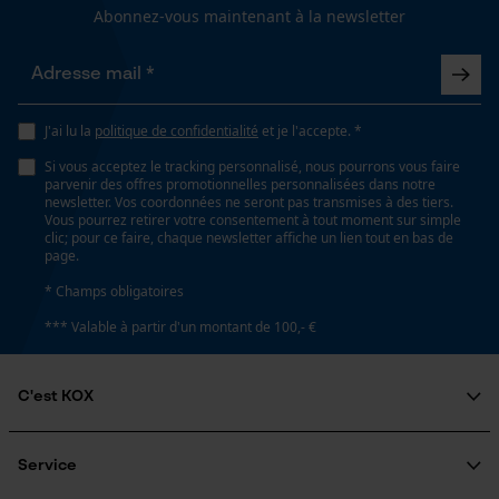
Lubrification automatique de la chaîne
Abonnez-vous maintenant à la newsletter
Non
Loop54 Personalization
Propriété
Page d'accueil personnalisée
Faible recul
J'ai lu la
politique de confidentialité
et je l'accepte. *
Panier sauvegardé
Si vous acceptez le tracking personnalisé, nous pourrons vous faire
Salutation personnelle
parvenir des offres promotionnelles personnalisées dans notre
newsletter. Vos coordonnées ne seront pas transmises à des tiers.
Estampage composant propulseur
Géo-IP et détection des
Vous pourrez retirer votre consentement à tout moment sur simple
utilisateurs
73
clic; pour ce faire, chaque newsletter affiche un lien tout en bas de
page.
Vidéos YouTube
* Champs obligatoires
Google Maps
Réglage Jolly
*** Valable à partir d'un montant de 100,- €
55 deg
Prise de contact par chat
C'est KOX
Limes 1ère moitié
Cookies marketing
5.5 mm
Qui sommes-nous?
Engagement social
Service
Guide pratique