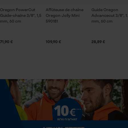
Sauvegarder les préférences
pour traitement des données
Oregon PowerCut
Affûteuse de chaîne
Guide Oregon
Econda Tag Manager
Guide-chaîne 3/8", 1,5
Oregon Jolly Mini
Advancecut 3/8", 1
Contenu de la livraison
mm, 60 cm
590181
mm, 60 cm
1 x Chaîne de tronçonneuse
Cookies statistiques
71,90 €
109,90 €
28,89 €
Volume
31.07 in³
Econda Analytics
Dimensions et taille
Mouseflow Web Analytics Tool
Longueur du rail
Fact-Finder Tracking
60 cm
Cookies de performance et de
Spécifications techniques
fonctionnalité