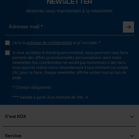
Newsletter
Lubrification automatique de la chaîne
Non
Abonnez-vous maintenant à la newsletter
Loop54 Personalization
Propriété
Page d'accueil personnalisée
Faible recul
Panier sauvegardé
J'ai lu la
politique de confidentialité
et je l'accepte. *
Salutation personnelle
Si vous acceptez le tracking personnalisé, nous pourrons vous faire
parvenir des offres promotionnelles personnalisées dans notre
Estampage composant propulseur
Géo-IP et détection des
newsletter. Vos coordonnées ne seront pas transmises à des tiers.
utilisateurs
75
Vous pourrez retirer votre consentement à tout moment sur simple
clic; pour ce faire, chaque newsletter affiche un lien tout en bas de
Vidéos YouTube
page.
Google Maps
Réglage Jolly
* Champs obligatoires
55 deg
Prise de contact par chat
*** Valable à partir d'un montant de 100,- €
Limes 1ère moitié
C'est KOX
Cookies marketing
5.5 mm
Qui sommes-nous?
Engagement social
Service