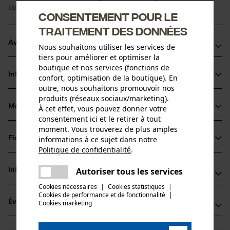
coupe en souplesse, pour une utilisation professionnelle.
Consentement pour le
traitement des données
Avantages du produit
Nous souhaitons utiliser les services de
tiers pour améliorer et optimiser la
La chaîne réduit les vibrations du dispositif de coupe
boutique et nos services (fonctions de
Informations sur le produit
confort, optimisation de la boutique). En
Arêtes de coupe de petit diamètre pour des coupes
outre, nous souhaitons promouvoir nos
rapides et un affûtage aisé
produits (réseaux sociaux/marketing).
Les maillons entraîneurs de sécurité réduisent le choc
Matériau & entretien
À cet effet, vous pouvez donner votre
Détails du produit
consentement ici et le retirer à tout
retour
moment. Vous trouverez de plus amples
Type dactivité
informations à ce sujet dans notre
Fiches techniques
Matériau
Scier
Politique de confidentialité
.
partager
Fiche technique du fabricant (PDF)
Une erreur s'est produite. Veuillez
Matériau principal
Autoriser tous les services
Informations fabricant
partager
Acier
essayer encore.
Groupe dâge
Cookies nécessaires
|
Cookies statistiques
|
Fabricant
adulte
Cookies de performance et de fonctionnalité
mail
|
Évaluations
Cookies marketing
(1)
Oregon Tool, Inc.
Épaisseur du matériau
4909 SE International Way
1.5 mm
97222 Portland, États-Unis