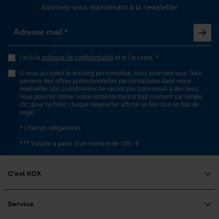
Abonnez-vous maintenant à la newsletter
Longueur du rail
38 cm
Loop54 Personalization
Page d'accueil personnalisée
J'ai lu la
politique de confidentialité
et je l'accepte. *
Panier sauvegardé
Spécifications techniques
Si vous acceptez le tracking personnalisé, nous pourrons vous faire
Salutation personnelle
parvenir des offres promotionnelles personnalisées dans notre
newsletter. Vos coordonnées ne seront pas transmises à des tiers.
Lubrification automatique de la chaîne
Géo-IP et détection des
Vous pourrez retirer votre consentement à tout moment sur simple
utilisateurs
Non
clic; pour ce faire, chaque newsletter affiche un lien tout en bas de
page.
Vidéos YouTube
* Champs obligatoires
Google Maps
Estampage composant propulseur
*** Valable à partir d'un montant de 100,- €
21
Prise de contact par chat
C'est KOX
Réglage Jolly
Cookies marketing
55 deg
Qui sommes-nous?
Engagement social
Service
Guide pratique