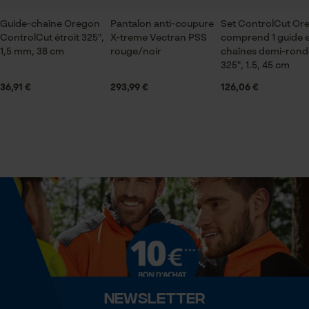
Sauvegarder les préférences
pour traitement des données
Guide-chaîne Oregon
Pantalon anti-coupure
Set ControlCut Or
Econda Tag Manager
ControlCut étroit 325",
X-treme Vectran PSS
comprend 1 guide e
Saison
1,5 mm, 38 cm
rouge/noir
chaînes demi-rond
Articles pour toute l'année
325", 1.5, 45 cm
36,91 €
293,99 €
126,06 €
Cookies statistiques
Contenu de la livraison
1 x Chaîne de tronçonneuse
Econda Analytics
Volume
31.88 in³
Mouseflow Web Analytics Tool
Fact-Finder Tracking
Dimensions et taille
Cookies de performance et de
Angle de poitrine résultant
fonctionnalité
85 deg
Newsletter