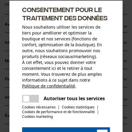
souplesse, pour une utilisation professionnelle.
Consentement pour le
traitement des données
Avantages du produit
Nous souhaitons utiliser les services de
tiers pour améliorer et optimiser la
La chaîne réduit les vibrations du dispositif de coupe
boutique et nos services (fonctions de
Informations sur le produit
confort, optimisation de la boutique). En
Arêtes de coupe de petit diamètre pour des coupes
outre, nous souhaitons promouvoir nos
rapides et un affûtage aisé
produits (réseaux sociaux/marketing).
Les maillons entraîneurs de sécurité réduisent le choc
Matériau & entretien
À cet effet, vous pouvez donner votre
Détails du produit
consentement ici et le retirer à tout
retour
moment. Vous trouverez de plus amples
Type dactivité
informations à ce sujet dans notre
Fiches techniques
Matériau
Scier
Politique de confidentialité
.
partager
Fiche technique du fabricant (PDF)
Une erreur s'est produite. Veuillez
Matériau principal
Autoriser tous les services
Informations fabricant
partager
Acier
essayer encore.
Groupe dâge
Cookies nécessaires
|
Cookies statistiques
|
Fabricant
adulte
Cookies de performance et de fonctionnalité
mail
|
Évaluations
Cookies marketing
(1)
Oregon Tool, Inc.
Épaisseur du matériau
4909 SE International Way
1.5 mm
97222 Portland, États-Unis