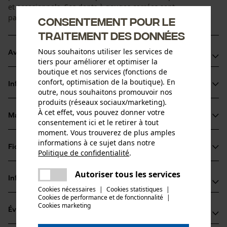
et occasionnels. Ses dents à gouges carrées sont
particulièrement performantes pour scier du bois.
Consentement pour le
traitement des données
Nous souhaitons utiliser les services de
Avantages du produit
tiers pour améliorer et optimiser la
boutique et nos services (fonctions de
Rapide : le nouveau design des gouges est plus acéré et
confort, optimisation de la boutique). En
Informations sur le produit
optimisé pour une performance maximale.
outre, nous souhaitons promouvoir nos
produits (réseaux sociaux/marketing).
Moins d'efforts nécessaires : la chaîne PowerCut s'entraîne
À cet effet, vous pouvez donner votre
elle-même dans la fente de coupe, réduisant ainsi
Matériau & entretien
consentement ici et le retirer à tout
Détails du produit
significativement l'effort
moment. Vous trouverez de plus amples
Performance : transmission de force efficiente de la scie
informations à ce sujet dans notre
Type dactivité
Fiches techniques
Politique de confidentialité
.
Matériau
Scier
pour une excellente capacité de coupe
partager
Fiche technique du fabricant (PDF)
Une erreur s'est produite. Veuillez
Autoriser tous les services
Matériau principal
partager
Informations fabricant
essayer encore.
Acier
Cookies nécessaires
|
Cookies statistiques
|
Groupe dâge
Cookies de performance et de fonctionnalité
mail
|
Fabricant
adulte
Cookies marketing
Évaluations
(0)
Oregon Tool, Inc.
Épaisseur du matériau
4909 SE International Way