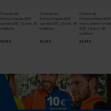
Articles pour toute l'année
Sauvegarder les préférences
pour traitement des données
Chaînes de
Chaînes de
Chaîne de
Econda Tag Manager
tronçonneuse KOX
tronçonneuse KOX
tronçonneuse KOX
Contenu de la livraison
carrée 3/8", 1,6 mm, 76
carrée 3/8", 1,6 mm, 98
micro (demi-ronde
1 x Chaîne de tronçonneuse
maillons.
maillons.
3/8", 1.6 mm, 98
maillons
Cookies statistiques
18,98 €
24,49 €
24,49 €
Volume
28.88 in³
Econda Analytics
Dimensions et taille
Mouseflow Web Analytics Tool
Fact-Finder Tracking
Longueur du rail
75 cm
Cookies de performance et de
fonctionnalité
Spécifications techniques