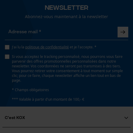
Newsletter
Lubrification automatique de la chaîne
Non
Abonnez-vous maintenant à la newsletter
Loop54 Personalization
Page d'accueil personnalisée
Propriété
Longue durée de vie, Résistant à la corrosion, Fiable,
Panier sauvegardé
J'ai lu la
politique de confidentialité
et je l'accepte. *
Haute performance de coupe
Salutation personnelle
Si vous acceptez le tracking personnalisé, nous pourrons vous faire
Géo-IP et détection des
parvenir des offres promotionnelles personnalisées dans notre
utilisateurs
newsletter. Vos coordonnées ne seront pas transmises à des tiers.
Estampage composant propulseur
Vous pourrez retirer votre consentement à tout moment sur simple
Vidéos YouTube
75
clic; pour ce faire, chaque newsletter affiche un lien tout en bas de
page.
Google Maps
* Champs obligatoires
Prise de contact par chat
Réglage Jolly
*** Valable à partir d'un montant de 100,- €
60 deg
Cookies marketing
C'est KOX
Limes 1ère moitié
Qui sommes-nous?
5.5 mm