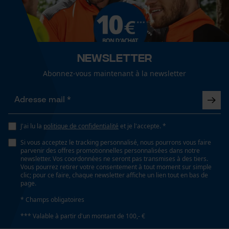
Cookies de performance et de
fonctionnalité
Technologie du fabricant
CLI-Tech®
Newsletter
Loop54 Personalization
Abonnez-vous maintenant à la newsletter
Page d'accueil personnalisée
Inverseur de phase
Non
Panier sauvegardé
Salutation personnelle
Géo-IP et détection des
J'ai lu la
politique de confidentialité
et je l'accepte. *
Coupe en biais
utilisateurs
Non
Si vous acceptez le tracking personnalisé, nous pourrons vous faire
Vidéos YouTube
parvenir des offres promotionnelles personnalisées dans notre
newsletter. Vos coordonnées ne seront pas transmises à des tiers.
Google Maps
Vous pourrez retirer votre consentement à tout moment sur simple
clic; pour ce faire, chaque newsletter affiche un lien tout en bas de
Tension de chaîne sans outil
Prise de contact par chat
page.
Non
* Champs obligatoires
*** Valable à partir d'un montant de 100,- €
Cookies marketing
Remplacement de chaîne sans outil