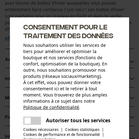
avez besoin de bottes d’hiver auxquelles vous pouvez
entièrement faire confiance ? Les voici ! Les bottes d’hiver
sont parfaites pour les travaux en forêt et dans le jardin,
pour la chasse ou les autres activités en extérieur. Les bottes
Consentement pour le
d’hiver sont ...
traitement des données
Afficher plus
Nous souhaitons utiliser les services de
tiers pour améliorer et optimiser la
boutique et nos services (fonctions de
Avantages du produit
confort, optimisation de la boutique). En
outre, nous souhaitons promouvoir nos
Bottes d'hiver thermo-isolantes
produits (réseaux sociaux/marketing).
Informations sur le produit
Semelle avec une bonne adhérence
À cet effet, vous pouvez donner votre
consentement ici et le retirer à tout
Léger et étanche
moment. Vous trouverez de plus amples
Matériau & entretien
informations à ce sujet dans notre
Détails du produit
Politique de confidentialité
.
partager
Type dactivité
Fiches techniques
Une erreur s'est produite. Veuillez
Autoriser tous les services
Matériau
Pêcher, Travailler, Randonnée, Camper, Chasser
partager
essayer encore.
Cookies nécessaires
|
Cookies statistiques
|
Fiche de données de sécurité du produit (PDF)
Cookies de performance et de fonctionnalité
mail
|
Type de matériau
Informations fabricant