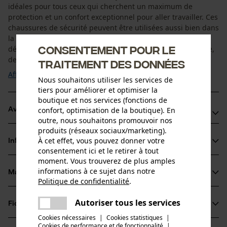
idéales pour tous ceux qui cherchent un maximum de
protection et un confort exceptionnel pour aller travailler. Ces
chaussures de sécurité peuvent être utilisées aussi bien dans
la sylviculture que dans l'industrie de fabrication et se
Consentement pour le
démarquent en proposant à la fois une longue durée de vie,
des finitions de qualité et ...
traitement des données
Afficher plus
Nous souhaitons utiliser les services de
tiers pour améliorer et optimiser la
boutique et nos services (fonctions de
confort, optimisation de la boutique). En
Avantages du produit
outre, nous souhaitons promouvoir nos
produits (réseaux sociaux/marketing).
Chaussures de sécurité confortables avec coque de
À cet effet, vous pouvez donner votre
Informations sur le produit
protection en composite et forme agréable
consentement ici et le retirer à tout
Le cuir nubuck imperméable garde les pieds au sec et
moment. Vous trouverez de plus amples
informations à ce sujet dans notre
procure un confort agréable
Matériau & entretien
Détails du produit
Politique de confidentialité
.
Doublure en Air Mesh et semelle en PU pour des
partager
chaussures respirantes avec une bonne aération et un
Une erreur s'est produite. Veuillez
Type dactivité
Autoriser tous les services
Fiches techniques
partager
essayer encore.
Matériau
Travailler, Éviter les accidents, Randonnée
amorti tout en douceur
Cookies nécessaires
|
Cookies statistiques
|
Fiche de données de sécurité du produit (PDF)
Cookies de performance et de fonctionnalité
mail
|