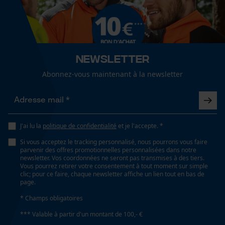
Cookies de performance et de
fonctionnalité
Propriété
confortable, ergonomique, Résistant à l'usure,
Hydrophobe, Robuste, Protection de sécurité,
Newsletter
agréable, Confortable, Sans métal, Résistant à l'eau
Loop54 Personalization
Abonnez-vous maintenant à la newsletter
Page d'accueil personnalisée
Propriétés semelle intérieure
Panier sauvegardé
absorbant les chocs
Salutation personnelle
J'ai lu la
politique de confidentialité
et je l'accepte. *
Géo-IP et détection des
utilisateurs
Si vous acceptez le tracking personnalisé, nous pourrons vous faire
Fonction de hachage
parvenir des offres promotionnelles personnalisées dans notre
Vidéos YouTube
Non
newsletter. Vos coordonnées ne seront pas transmises à des tiers.
Vous pourrez retirer votre consentement à tout moment sur simple
Google Maps
clic; pour ce faire, chaque newsletter affiche un lien tout en bas de
page.
Prise de contact par chat
Technologie du fabricant
* Champs obligatoires
HELLY GRIP
*** Valable à partir d'un montant de 100,- €