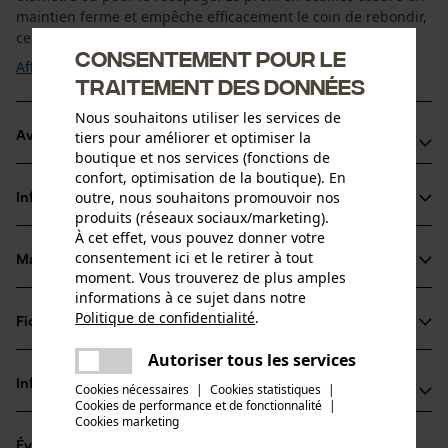
maintien ferme et empêche efficacement le coin de rebondir,
ce qui augmente ...
Consentement pour le
Afficher plus
traitement des données
Nous souhaitons utiliser les services de
tiers pour améliorer et optimiser la
Avantages du produit
boutique et nos services (fonctions de
confort, optimisation de la boutique). En
Coin d'abattage et de fendage avec bois de frappe pour
outre, nous souhaitons promouvoir nos
Informations sur le produit
les coupes profondes et les gros diamètres de bois
produits (réseaux sociaux/marketing).
Maintien sûr : le profil en écailles empêche le coin de
À cet effet, vous pouvez donner votre
consentement ici et le retirer à tout
rebondir
Matériau & entretien
Détails du produit
moment. Vous trouverez de plus amples
Longue durée de vie : alliage d'aluminium résistant aux
informations à ce sujet dans notre
chocs et insert de protection en bois
Type dactivité
Politique de confidentialité
.
Fiches techniques
partager
Matériau
Fendre, Travaux de calage, Abattage
Une erreur s'est produite. Veuillez
Autoriser tous les services
Fiche de données de sécurité du produit (PDF)
partager
essayer encore.
Matériau principal
Informations fabricant
Cookies nécessaires
|
Cookies statistiques
|
Aluminium, Bois
Cookies de performance et de fonctionnalité
mail
|
Groupe dâge
Cookies marketing
Oregon Tool GmbH
adulte
Évaluations
(1)