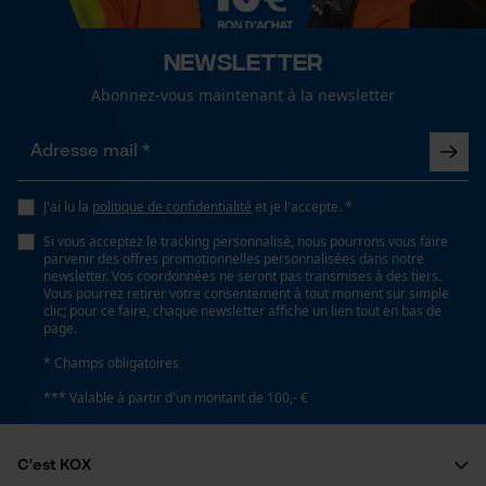
Newsletter
Longueur de la cale
Abonnez-vous maintenant à la newsletter
170 mm
Loop54 Personalization
Page d'accueil personnalisée
Panier sauvegardé
Spécifications techniques
J'ai lu la
politique de confidentialité
et je l'accepte. *
Salutation personnelle
Lubrification automatique de la chaîne
Géo-IP et détection des
Si vous acceptez le tracking personnalisé, nous pourrons vous faire
utilisateurs
Non
parvenir des offres promotionnelles personnalisées dans notre
newsletter. Vos coordonnées ne seront pas transmises à des tiers.
Vidéos YouTube
Vous pourrez retirer votre consentement à tout moment sur simple
clic; pour ce faire, chaque newsletter affiche un lien tout en bas de
Google Maps
page.
Propriété
Prise de contact par chat
À faible émission, Qualitatif, Longue durée de vie,
* Champs obligatoires
Facile, Robuste, Sûr, Précis, Efficace en énergie
*** Valable à partir d'un montant de 100,- €
Cookies marketing
Propriétés lame
C'est KOX
Facile, Fiable, Robuste, sécurité testée, Longue durée