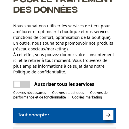
des données
Nous souhaitons utiliser les services de tiers pour
les pour bois durs
améliorer et optimiser la boutique et nos services
(fonctions de confort, optimisation de la boutique).
guide peut être remplacée
En outre, nous souhaitons promouvoir nos produits
meilleure lubrification du guide et de la chaîne
(réseaux sociaux/marketing).
À cet effet, vous pouvez donner votre consentement
ici et le retirer à tout moment. Vous trouverez de
plus amples informations à ce sujet dans notre
c le produit ou si vous constatez des défauts,
Nombre de pièces
Politique de confidentialité
partager
.
Une erreur s'est produite. Veuillez essayer
078 15 82 22 ou par e-mail à info-be@kox.eu.
(1)
5 pcs
encore.
mail
Autoriser tous les services
Cookies nécessaires
|
Cookies statistiques
|
Cookies de
performance et de fonctionnalité
|
Cookies marketing
Poids de larticle
Recommander ce produit
2890.0 g
Tout accepter
Saison