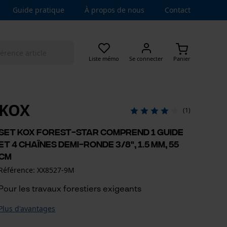
Guide pratique
À propos de nous
Contact
Liste mémo
Se connecter
Panier
KOX
(1)
Set KOX Forest-Star comprend 1 guide
et 4 chaînes demi-ronde 3/8", 1.5 mm, 55
cm
Référence: XX8527-9M
Pour les travaux forestiers exigeants
Plus d'avantages