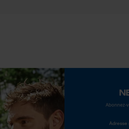
Cookies statistiques
Inverseur de phase
Non
Pas
Econda Analytics
3/8"
Mouseflow Web Analytics Tool
Fact-Finder Tracking
Tension de chaîne sans outil
Non
Cookies de performance et de
N
fonctionnalité
Abonnez-vo
Loop54 Personalization
Page d'accueil personnalisée