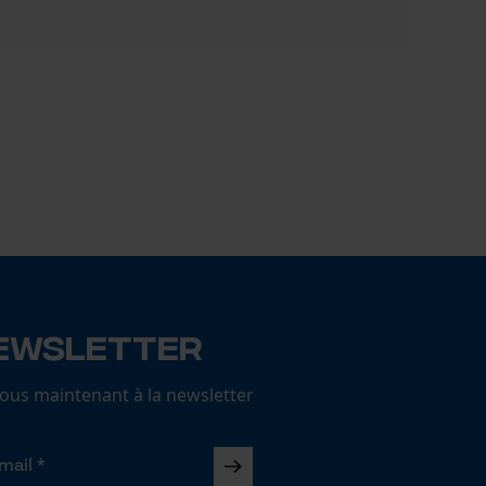
Chemise PS
109,00 €
ewsletter
us maintenant à la newsletter