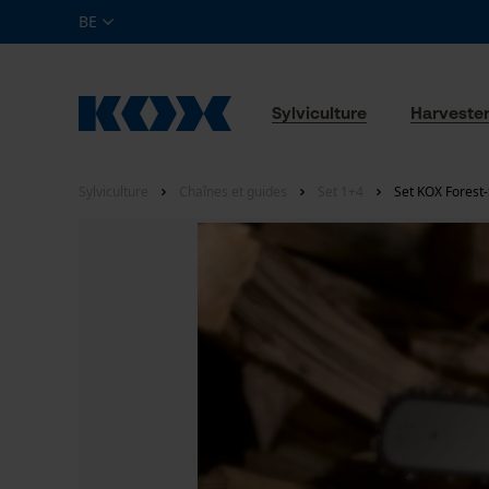
BE
Sylviculture
Harveste
Sylviculture
Chaînes et guides
Set 1+4
Set KOX Forest