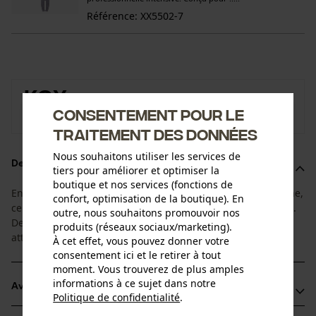
Référence: XX5502-7
KOX
Consentement pour le
Vers la boutique de la marque KOX
traitement des données
Nous souhaitons utiliser les services de
Description du produit
tiers pour améliorer et optimiser la
boutique et nos services (fonctions de
En adéquation entre la durée de vie du guide et de la chaîne,
confort, optimisation de la boutique). En
ce super-set comprend 1+4 un guide et 4 chaînes adaptées.
outre, nous souhaitons promouvoir nos
De cette façon, vous pourrez changer de chaîne sans
produits (réseaux sociaux/marketing).
attendre !
À cet effet, vous pouvez donner votre
consentement ici et le retirer à tout
moment. Vous trouverez de plus amples
informations à ce sujet dans notre
Avantages du produit
Politique de confidentialité
.
partager