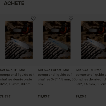
acheté
Secteur
Vérifier linstallation de cookies
logistique et transports, sylviculture, villes et
Il n'y a pas encore d'évaluations sur ce produit
communes, jardinage et aménagement paysager,
ID de session
Viticulture, Arboriculture fruitière, agriculture
Sauvegarder les préférences
pour traitement des données
Econda Tag Manager
Saison
Articles pour toute l'année
Cookies statistiques
Contenu de la livraison
Set KOX Tri-Star
Set KOX Forest-Star
Set KOX Tri-Star
comprend 1 guide et 4
1 x guide-chaîne, 4 x chaînes
comprend 1 guide et 4
comprend 1 guide e
chaînes demi-ronde
chaînes 3/8", 1.5 mm, 50
chaînes demi-rond
325", 1.5 mm, 33 cm
cm
3/8", 1.5 mm, 50 c
Econda Analytics
Dimensions et taille
72,81 €
117,83 €
97,25 €
Mouseflow Web Analytics Tool
Longueur du rail
Fact-Finder Tracking