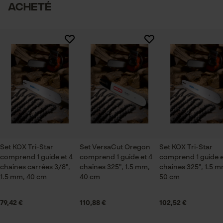
acheté
Secteur
Vérifier linstallation de cookies
logistique et transports, sylviculture, villes et
communes, jardinage et aménagement paysager,
Set KOX Tri-Star comprend 1 guide et 4 chaînes 325", 1.5 mm,
ID de session
40 cm
Viticulture, Arboriculture fruitière, agriculture
Sauvegarder les préférences
pour traitement des données
Econda Tag Manager
Saison
Articles pour toute l'année
Cookies statistiques
Contenu de la livraison
Set KOX Tri-Star
Set VersaCut Oregon
Set KOX Tri-Star
comprend 1 guide et 4
1 x guide-chaîne, 4 x chaînes
comprend 1 guide et 4
comprend 1 guide e
chaînes carrées 3/8",
chaînes 325", 1.5 mm,
chaînes 325", 1.5 m
1.5 mm, 40 cm
40 cm
50 cm
Econda Analytics
Dimensions et taille
79,42 €
110,88 €
102,52 €
Mouseflow Web Analytics Tool
Longueur du rail
Fact-Finder Tracking