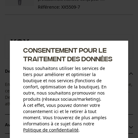
Référence: XX5509-7
KOX
Consentement pour le
Vers la boutique de la marque KOX
traitement des données
Nous souhaitons utiliser les services de
Description du produit
tiers pour améliorer et optimiser la
boutique et nos services (fonctions de
En adéquation entre la durée de vie du guide et de la chaîne,
confort, optimisation de la boutique). En
ce super-set comprend 1+4 un guide et 4 chaînes adaptées.
outre, nous souhaitons promouvoir nos
De cette façon, vous pourrez changer de chaîne sans
produits (réseaux sociaux/marketing).
attendre !
À cet effet, vous pouvez donner votre
consentement ici et le retirer à tout
moment. Vous trouverez de plus amples
informations à ce sujet dans notre
Avantages du produit
Politique de confidentialité
.
partager