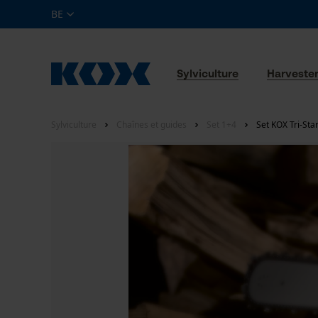
BE
Sylviculture
Harveste
Sylviculture
Chaînes et guides
Set 1+4
Set KOX Tri-Sta