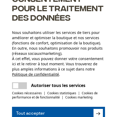
pour le traitement
des données
plein
Nous souhaitons utiliser les services de tiers pour
améliorer et optimiser la boutique et nos services
de votre outil de tronçonnage
(fonctions de confort, optimisation de la boutique).
En outre, nous souhaitons promouvoir nos produits
(réseaux sociaux/marketing).
À cet effet, vous pouvez donner votre consentement
ici et le retirer à tout moment. Vous trouverez de
Nombre de pièces
plus amples informations à ce sujet dans notre
5 pcs
Politique de confidentialité
partager
.
Une erreur s'est produite. Veuillez essayer
encore.
c le produit ou si vous constatez des défauts,
mail
Autoriser tous les services
078 15 82 22 ou par e-mail à info-be@kox.eu.
(0)
Poids de larticle
Cookies nécessaires
|
Cookies statistiques
|
Cookies de
1960.0 g
performance et de fonctionnalité
|
Cookies marketing
Recommander ce produit
Saison
Tout accepter