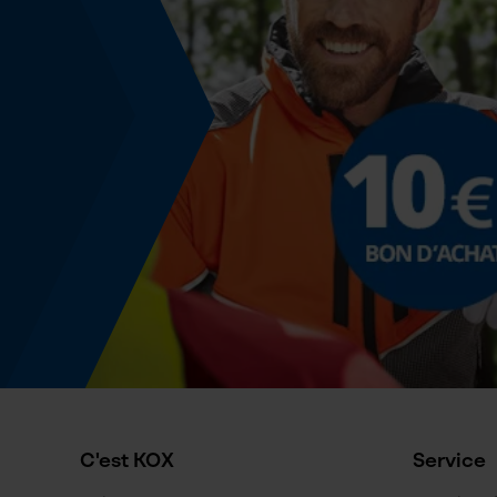
Énergie & performance
Indicateur de capacité de la batterie
Non
Fonction powerbank
Non
Spécification du rail de guidage
Raccordement des rails de guidage
K153
Spécification de la tronçonneuse
C'est KOX
Service
Type de chaîne