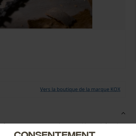
Vers la boutique de la marque KOX
chaîne, ce super-set comprend 1+4 un guide et 4 chaînes de
Consentement
hanger de chaîne sans attendre !