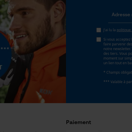
Loop54 Personalization
Page d'accueil personnalisée
Batterie incluse
Panier sauvegardé
Batterie/piles non incluses
Salutation personnelle
J'ai lu la
politique
Géo-IP et détection des utilisateurs
Si vous acceptez 
faire parvenir d
Vidéos YouTube
notre newsletter
des tiers. Vous p
Google Maps
moment sur simple
un lien tout en b
Prise de contact par chat
* Champs obligat
*** Valable à par
Type de rails de guidage
Cookies marketing
Tri-Star
Google Global Site Tag
Paiement
Microsoft Advertising Universal Event