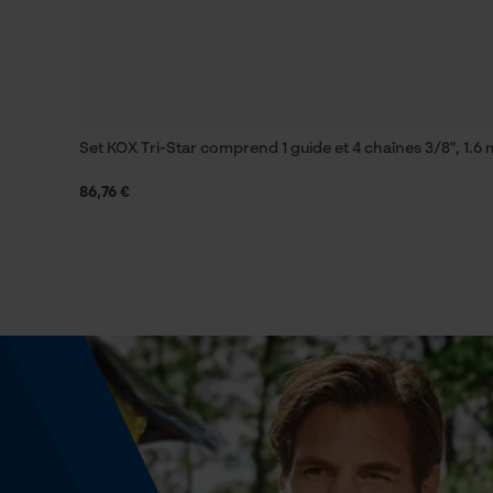
Fonction de hachage
Non
Set KOX Tri-Star comprend 1 guide et 4 chaînes 3/8", 1.6
86,76 €
Coupe en biais
Non
Propulseur épaisseur de la rainure (mm)
1.5 mm
Remplacement de chaîne sans outil
Non