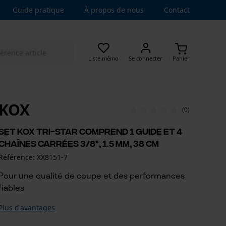
Guide pratique
À propos de nous
Contact
Liste mémo
Se connecter
Panier
KOX
(0)
Set KOX Tri-Star comprend 1 guide et 4
chaînes carrées 3/8", 1.5 mm, 38 cm
Référence: XX8151-7
Pour une qualité de coupe et des performances
fiables
Plus d'avantages