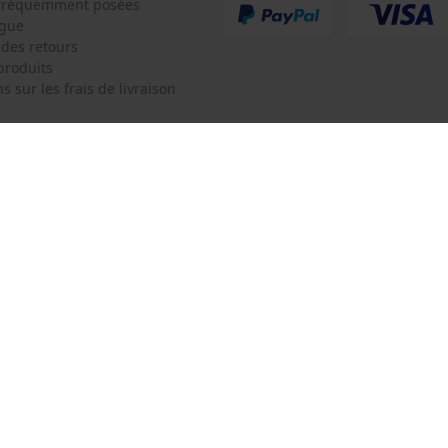
Tracking
 fréquemment posées
ogue
Survicate
 des retours
produits
s sur les frais de livraison
 de contact
Oregon Tool Europe SA/NV
e de commande
KOX - Pour les Pros du Bois et de 
Motoculture
Siège social:
 contrat
Rue Emile Francqui 11
1435 Mont-Saint-Guibert
Pas de magasin !
Adresse de retour:
Oregon Tool GmbH
Beim Erlenwäldchen 14/2
71522 Backnang