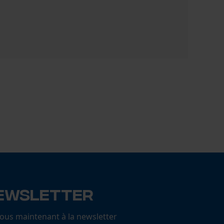
Set KOX Tr
102,52 €
ewsletter
us maintenant à la newsletter