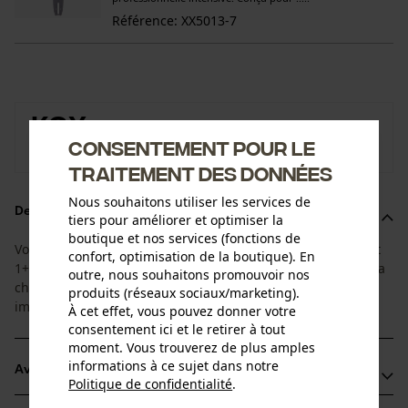
Référence: XX5013-7
KOX
Consentement pour le
Vers la boutique de la marque KOX
traitement des données
Nous souhaitons utiliser les services de
Description du produit
tiers pour améliorer et optimiser la
boutique et nos services (fonctions de
Vous recevez 1 guide avec 4 chaînes adaptées. Ce super set
confort, optimisation de la boutique). En
1+4 est en adéquation avec la durée de vie du guide et de la
outre, nous souhaitons promouvoir nos
chaîne. De cette façon, les chaînes de rechange sont
produits (réseaux sociaux/marketing).
immédiatement disponibles
À cet effet, vous pouvez donner votre
consentement ici et le retirer à tout
moment. Vous trouverez de plus amples
informations à ce sujet dans notre
Avantages du produit
Politique de confidentialité
.
partager