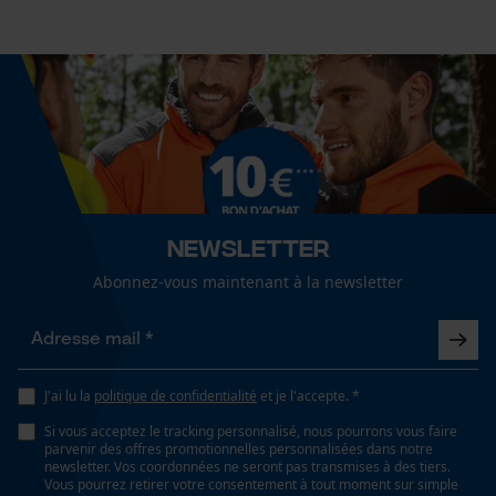
Cookies de performance et de
Spécifications techniques
fonctionnalité
Lubrification automatique de la chaîne
Non
Loop54 Personalization
Propriété
Newsletter
Page d'accueil personnalisée
Longue durée de vie, risque de recul réduit, Robuste,
Panier sauvegardé
Abonnez-vous maintenant à la newsletter
Peu de vibrations
Salutation personnelle
Géo-IP et détection des
utilisateurs
Estampage composant propulseur
E3
J'ai lu la
politique de confidentialité
et je l'accepte. *
Vidéos YouTube
Si vous acceptez le tracking personnalisé, nous pourrons vous faire
Google Maps
parvenir des offres promotionnelles personnalisées dans notre
Fonction de hachage
newsletter. Vos coordonnées ne seront pas transmises à des tiers.
Prise de contact par chat
Vous pourrez retirer votre consentement à tout moment sur simple
Non