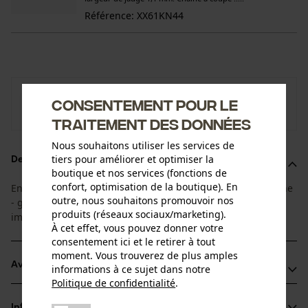
Référence: XX61KN44
KOX
Consentement pour le
Vers la boutique de la marque KOX
traitement des données
Nous souhaitons utiliser les services de
tiers pour améliorer et optimiser la
Description du produit
boutique et nos services (fonctions de
confort, optimisation de la boutique). En
En adéquation entre la durée de vie du guide et de la chaîne
outre, nous souhaitons promouvoir nos
- grâce à ce super set 1+4 vous pourrez changer de chaîne
produits (réseaux sociaux/marketing).
immédiatement !
À cet effet, vous pouvez donner votre
consentement ici et le retirer à tout
moment. Vous trouverez de plus amples
Avantages du produit
informations à ce sujet dans notre
Politique de confidentialité
.
partager
La chaîne combine une haute solidité et un faible poids
Une erreur s'est produite. Veuillez
Informations sur le produit