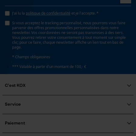
Google Maps
Non
Prise de contact par chat
J'ai lu la
politique de confidentialité
et je l'accepte. *
Si vous acceptez le tracking personnalisé, nous pourrons vous faire
Inverseur de phase
parvenir des offres promotionnelles personnalisées dans notre
Non
newsletter. Vos coordonnées ne seront pas transmises à des tiers.
Cookies marketing
Vous pourrez retirer votre consentement à tout moment sur simple
clic; pour ce faire, chaque newsletter affiche un lien tout en bas de
page.
Coupe en biais
* Champs obligatoires
Non
Google Global Site Tag
*** Valable à partir d'un montant de 100,- €
Microsoft Advertising Universal
Event Tracking
Pas
C'est KOX
Survicate
325"
Qui sommes-nous?
Engagement social
Service
Guide pratique
Propulseur épaisseur de la rainure (mm)
Questions fréquemment posées
KOX Harvester
1.5 mm
KOX Catalogue
Inscription à la newsletter
Paiement
Traitement des retours