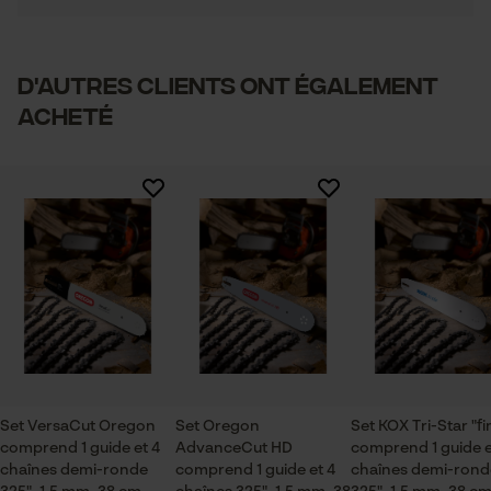
Cookies nécessaires
1
2
3
4
5
Poids de larticle
D'autres clients ont également
1820.0 g
acheté
Vérifier linstallation de cookies
Secteur
ID de session
sylviculture, villes et communes, jardinage et
Sauvegarder les préférences
Il n'y a pas encore d'évaluations sur ce produit
pour traitement des données
aménagement paysager, Viticulture, Arboriculture
fruitière, agriculture
Econda Tag Manager
Saison
Cookies statistiques
Articles pour toute l'année
Contenu de la livraison
Set VersaCut Oregon
Set Oregon
Set KOX Tri-Star "fi
comprend 1 guide et 4
1 x guide-chaîne, 4 x chaînes
AdvanceCut HD
comprend 1 guide e
Econda Analytics
chaînes demi-ronde
comprend 1 guide et 4
chaînes demi-rond