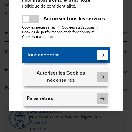
informations à ce sujet dans notre
Le ...
Politique de confidentialité
.
partager
Afficher plus
Une erreur s'est produite. Veuillez
Autoriser tous les services
partager
essayer encore.
Cookies nécessaires
|
Cookies statistiques
|
Cookies de performance et de fonctionnalité
mail
|
Informations sur le produit
Cookies marketing
Matériau & entretien
Tout accepter
Détails du produit
Groupe dâge
Informations fabricant
Autoriser les Cookies
Matériau
adulte
nécessaires
Si vous avez des questions ou des problèmes avec le
Revêtement de surface
Évaluations
(0)
produit ou si vous constatez des défauts, n'hésitez
Surface huilée
Nombre de pièces
pas à nous contacter par téléphone au 078 15 82 22 ou
Paramètres
5 pcs
par e-mail à info-be@kox.eu.
0
Des questions ?
(0)
Recommander ce produit
Nos experts sont à votre disposition !
Poser une
Nombre déléments propulseurs
Filtrer par nombre détoiles
question
64