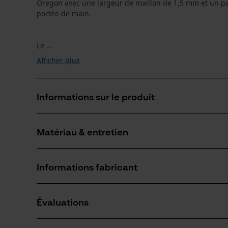
Oregon avec une largeur de maillon de 1,5 mm et un pa
portée de main.
Le ...
Afficher plus
Informations sur le produit
Matériau & entretien
Détails du produit
Groupe dâge
Informations fabricant
adulte
Matériau
Si vous avez des questions ou des problèmes ave
Revêtement de surface
Évaluations
n'hésitez pas à nous contacter par téléphone au 
Surface huilée
Nombre déléments propulseurs
56