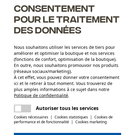
s de 3/8". Vous avez ainsi la chaîne de rechange adéquate à
Consentement
pour le traitement
des données
Nous souhaitons utiliser les services de tiers pour
améliorer et optimiser la boutique et nos services
(fonctions de confort, optimisation de la boutique).
En outre, nous souhaitons promouvoir nos produits
(réseaux sociaux/marketing).
À cet effet, vous pouvez donner votre consentement
ici et le retirer à tout moment. Vous trouverez de
plus amples informations à ce sujet dans notre
Nombre de pièces
Politique de confidentialité
partager
.
Une erreur s'est produite. Veuillez essayer
5 pcs
encore.
mail
Autoriser tous les services
c le produit ou si vous constatez des défauts,
Cookies nécessaires
|
Cookies statistiques
|
Cookies de
078 15 82 22 ou par e-mail à info-be@kox.eu.
(0)
performance et de fonctionnalité
|
Cookies marketing
Poids de larticle
2010.0 g