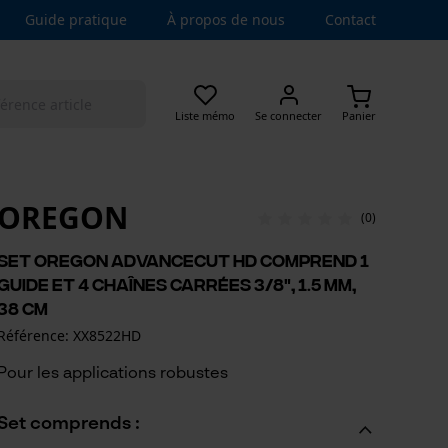
Guide pratique
À propos de nous
Contact
Liste mémo
Se connecter
Panier
OREGON
(0)
Set Oregon AdvanceCut HD comprend 1
guide et 4 chaînes carrées 3/8", 1.5 mm,
38 cm
Référence: XX8522HD
Pour les applications robustes
Set comprends :