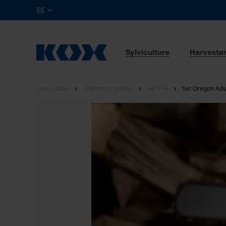
BE
Sylviculture
Harveste
Sylviculture
Chaînes et guides
Set 1+4
Set Oregon Adv