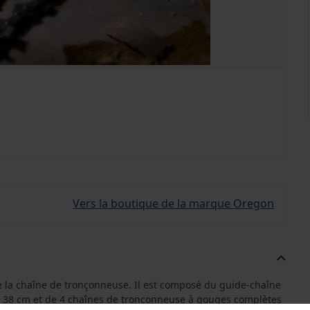
Vers la boutique de la marque Oregon
de la chaîne de tronçonneuse. Il est composé du guide-chaîne
38 cm et de 4 chaînes de tronçonneuse à gouges complètes