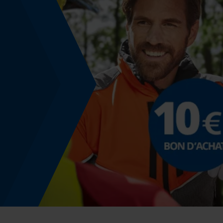
Remplacement de chaîne sans outil
Non
Énergie & performance
Indicateur de capacité de la batterie
Non
Fonction powerbank
Non
Spécification du rail de guidage
Raccordement des rails de guidage
D009