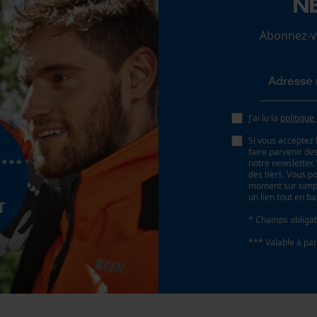
N
Loop54 Personalization
Abonnez-vo
Page d'accueil personnalisée
Panier sauvegardé
Salutation personnelle
Batterie incluse
Géo-IP et détection des utilisateurs
J'ai lu la
politique
Batterie/piles non incluses
Vidéos YouTube
Si vous acceptez 
faire parvenir d
Google Maps
notre newsletter
des tiers. Vous p
Prise de contact par chat
moment sur simple
un lien tout en b
* Champs obligat
Cookies marketing
*** Valable à par
Type de rails de guidage
AdvanceCut HD
Google Global Site Tag