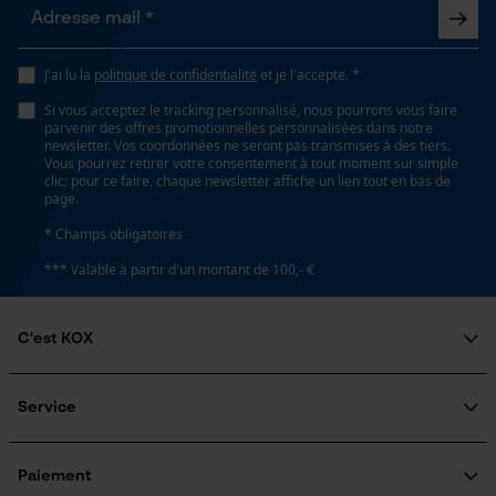
Google Maps
Fonction de hachage
Non
Prise de contact par chat
J'ai lu la
politique de confidentialité
et je l'accepte. *
Si vous acceptez le tracking personnalisé, nous pourrons vous faire
Inverseur de phase
parvenir des offres promotionnelles personnalisées dans notre
Cookies marketing
Non
newsletter. Vos coordonnées ne seront pas transmises à des tiers.
Vous pourrez retirer votre consentement à tout moment sur simple
clic; pour ce faire, chaque newsletter affiche un lien tout en bas de
page.
Coupe en biais
* Champs obligatoires
Google Global Site Tag
Non
*** Valable à partir d'un montant de 100,- €
Microsoft Advertising Universal
Event Tracking
Pas
Survicate
C'est KOX
3/8"
Qui sommes-nous?
Engagement social
Service
Guide pratique
Propulseur épaisseur de la rainure (mm)
Questions fréquemment posées
KOX Harvester
1.5 mm
KOX Catalogue
Inscription à la newsletter
Paiement