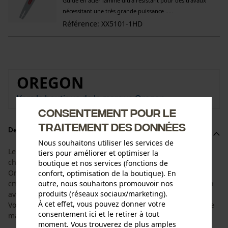
Guide en acier laminé ultra résistant pour des travaux
nécessitant une très grande puissance .....
Référence: XX5101-1HD
OREGON
Vers la boutique de la marque Oregon
Consentement pour le
traitement des données
Description du produit
Nous souhaitons utiliser les services de
Le kit est adapté à la durée de vie du guide-chaîne et de la
tiers pour améliorer et optimiser la
chaîne de tronçonneuse. Il est composé du guide-chaîne
boutique et nos services (fonctions de
Oregon AdvanceCut HD avec une longueur de coupe de 38
confort, optimisation de la boutique). En
outre, nous souhaitons promouvoir nos
cm et de 4 chaînes de tronçonneuse à demi-gouges Oregon
produits (réseaux sociaux/marketing).
avec une largeur de maillon de 1,5 mm et un pas de 3/8".
À cet effet, vous pouvez donner votre
Vous avez ainsi la chaîne de rechange adéquate à portée de
consentement ici et le retirer à tout
main.
moment. Vous trouverez de plus amples