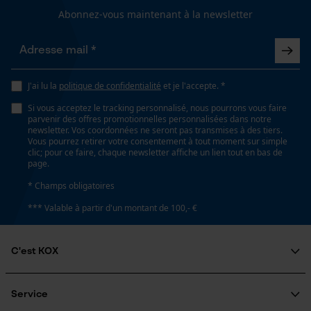
Abonnez-vous maintenant à la newsletter
Google Maps
Fonction de hachage
Non
Prise de contact par chat
J'ai lu la
politique de confidentialité
et je l'accepte. *
Inverseur de phase
Cookies marketing
Non
Si vous acceptez le tracking personnalisé, nous pourrons vous faire
parvenir des offres promotionnelles personnalisées dans notre
newsletter. Vos coordonnées ne seront pas transmises à des tiers.
Vous pourrez retirer votre consentement à tout moment sur simple
Coupe en biais
clic; pour ce faire, chaque newsletter affiche un lien tout en bas de
page.
Google Global Site Tag
Non
Microsoft Advertising Universal
* Champs obligatoires
Event Tracking
*** Valable à partir d'un montant de 100,- €
Pas
Survicate
3/8"
C'est KOX
Qui sommes-nous?
Propulseur épaisseur de la rainure (mm)
Engagement social
Service
1.5 mm
Guide pratique