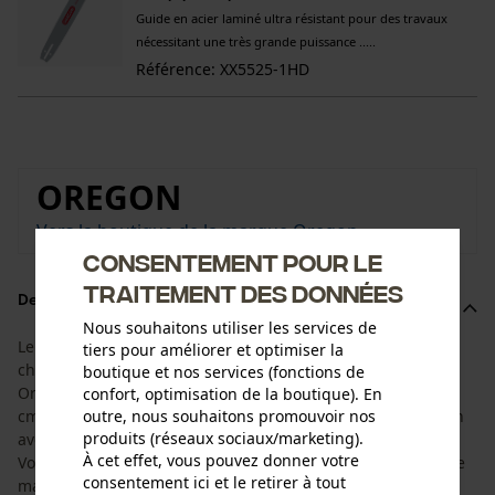
Guide en acier laminé ultra résistant pour des travaux
nécessitant une très grande puissance .....
Référence: XX5525-1HD
OREGON
Vers la boutique de la marque Oregon
Consentement pour le
traitement des données
Description du produit
Nous souhaitons utiliser les services de
Le kit est adapté à la durée de vie du guide-chaîne et de la
tiers pour améliorer et optimiser la
chaîne de tronçonneuse. Il est composé du guide-chaîne
boutique et nos services (fonctions de
Oregon AdvanceCut HD avec une longueur de coupe de 45
confort, optimisation de la boutique). En
outre, nous souhaitons promouvoir nos
cm et de 4 chaînes de tronçonneuse à demi-gouges Oregon
produits (réseaux sociaux/marketing).
avec une largeur de maillon de 1,5 mm et un pas de 3/8".
À cet effet, vous pouvez donner votre
Vous avez ainsi la chaîne de rechange adéquate à portée de
consentement ici et le retirer à tout
main.