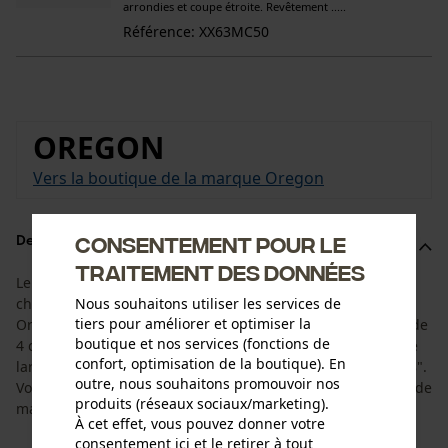
arrondies et coupe étroite. Revêtement .....
Référence: XX63MC50
OREGON
Vers la boutique de la marque Oregon
Consentement pour le
Description du produit
traitement des données
Le kit est adapté à la durée de vie du guide-chaîne et de la
chaîne de tronçonneuse. Il se compose du guide-chaîne
Nous souhaitons utiliser les services de
tiers pour améliorer et optimiser la
Oregon AdvanceCut d'une longueur de coupe de 35 cm et de
boutique et nos services (fonctions de
4 chaînes de tronçonneuse Oregon DuraCut/MultiCut d'une
confort, optimisation de la boutique). En
largeur de maillon entraîneur de 1,3 mm et d'un pas de 3/8".
outre, nous souhaitons promouvoir nos
Vous avez ainsi la chaîne de rechange appropriée à portée de
produits (réseaux sociaux/marketing).
main.
À cet effet, vous pouvez donner votre
consentement ici et le retirer à tout