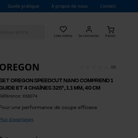
Guide pratique
À propos de nous
Contact
Liste mémo
Se connecter
Panier
OREGON
(0)
Set Oregon SpeedCut Nano comprend 1
guide et 4 chaînes 325", 1.1 mm, 40 cm
Référence: XX8074
Pour une performance de coupe efficace
Plus d'avantages