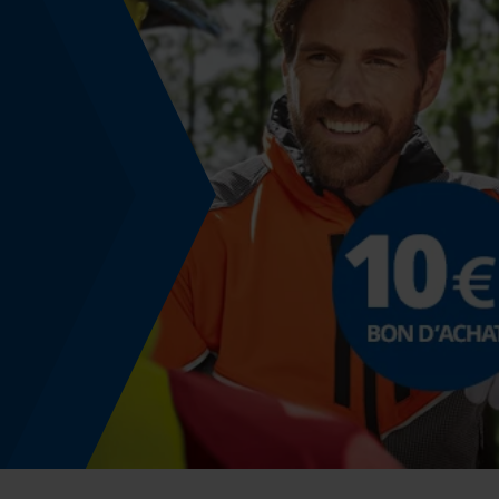
Non
Énergie & performance
Indicateur de capacité de la batterie
Non
Fonction powerbank
Non
Spécification du rail de guidage
Raccordement des rails de guidage
A074