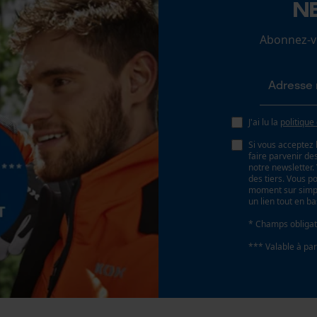
N
Loop54 Personalization
Abonnez-vo
Page d'accueil personnalisée
Panier sauvegardé
Batterie incluse
Salutation personnelle
Batterie/piles non incluses
Géo-IP et détection des utilisateurs
J'ai lu la
politique
Vidéos YouTube
Si vous acceptez 
faire parvenir d
Google Maps
notre newsletter
des tiers. Vous p
Prise de contact par chat
moment sur simple
un lien tout en b
* Champs obligat
Cookies marketing
*** Valable à par
Type de rails de guidage
SpeedCut Nano-Satz
Google Global Site Tag