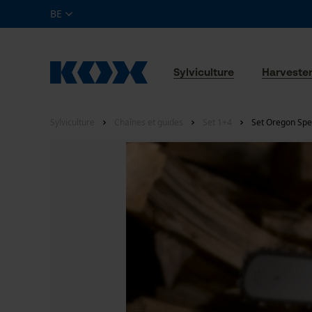
BE
Sylviculture
Harveste
Sylviculture
Chaînes et guides
Set 1+4
Set Oregon Spe