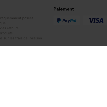
Microsoft Advertising Universal Event
Tracking
Paiement
Survicate
 fréquemment posées
ogue
 des retours
produits
s sur les frais de livraison
 de contact
Oregon Tool Europe SA/NV
e de commande
KOX - Pour les Pros du Bois et de 
Motoculture
Siège social:
 contrat
Rue Emile Francqui 11
1435 Mont-Saint-Guibert
Pas de magasin !
Adresse de retour: