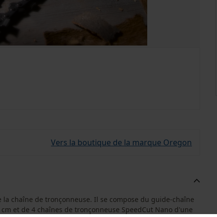
Vers la boutique de la marque Oregon
de la chaîne de tronçonneuse. Il se compose du guide-chaîne
cm et de 4 chaînes de tronçonneuse SpeedCut Nano d'une