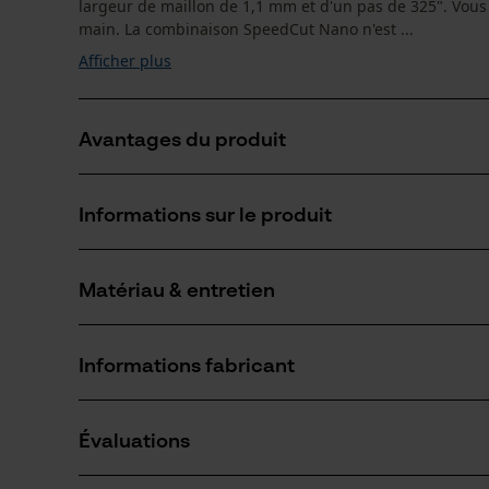
largeur de maillon de 1,1 mm et d'un pas de 325". Vous
main. La combinaison SpeedCut Nano n'est ...
Afficher plus
Avantages du produit
Le guide-chaîne SpeedCut léger avec des composants
Informations sur le produit
une plus grande durabilité
Grâce à la coupe étroite, il y a moins de copeaux et 
La lame Micro Chisel des chaînes SpeedCut Nano rest
Matériau & entretien
Détails du produit
qualité de surface que les professionnels attendent.
Groupe dâge
Informations fabricant
adulte
Matériau
Si vous avez des questions ou des problèmes ave
Revêtement de surface
Évaluations
n'hésitez pas à nous contacter par téléphone au 
Surface huilée, Surface vernie
Nombre déléments propulseurs
64