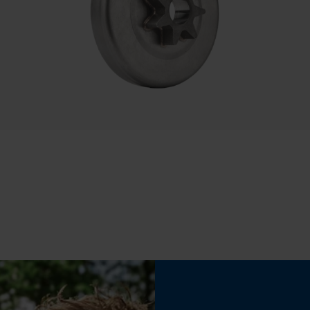
traitement des données
Econda Tag Manager
Propriété
Haute performance, efficient, Longue durée de
vie, Fiable, Haute performance de coupe
Cookies statistiques
Inverseur de phase
Non
Econda Analytics
Pas
Mouseflow Web Analytics Tool
325" Micro-Lite
Fact-Finder Tracking
Tension de chaîne sans outil
Non
Cookies de performance et de
fonctionnalité