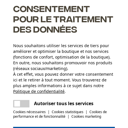
 avez ainsi la chaîne de rechange appropriée à portée de
Consentement
pour le traitement
des données
Nous souhaitons utiliser les services de tiers pour
 aux performances optimisées, une meilleure lubrification et
améliorer et optimiser la boutique et nos services
(fonctions de confort, optimisation de la boutique).
En outre, nous souhaitons promouvoir nos produits
vous avez plus de bois ferme
(réseaux sociaux/marketing).
e affûtée même dans des conditions difficiles et fournit une
À cet effet, vous pouvez donner votre consentement
ici et le retirer à tout moment. Vous trouverez de
plus amples informations à ce sujet dans notre
Politique de confidentialité
partager
.
Nombre de pièces
Une erreur s'est produite. Veuillez essayer
5 pcs
encore.
mail
Autoriser tous les services
c le produit ou si vous constatez des défauts,
Cookies nécessaires
|
Cookies statistiques
|
Cookies de
078 15 82 22 ou par e-mail à info-be@kox.eu.
performance et de fonctionnalité
|
Cookies marketing
(0)
Poids de larticle
1480.0 g