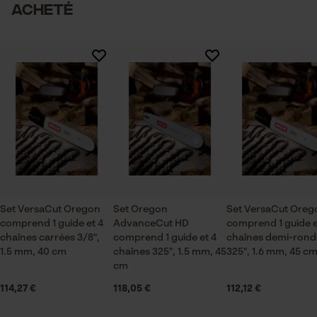
acheté
Secteur
Vérifier linstallation de cookies
sylviculture, villes et communes, jardinage et
Il n'y a pas encore d'évaluations sur ce produit
aménagement paysager, Viticulture, Arboriculture
ID de session
fruitière, agriculture
Sauvegarder les préférences
pour traitement des données
Econda Tag Manager
Saison
Articles pour toute l'année
Cookies statistiques
Contenu de la livraison
Set VersaCut Oregon
Set Oregon
Set VersaCut Oreg
comprend 1 guide et 4
1 x guide-chaîne, 4 x chaînes
AdvanceCut HD
comprend 1 guide e
chaînes carrées 3/8",
comprend 1 guide et 4
chaînes demi-rond
1.5 mm, 40 cm
chaînes 325", 1.5 mm, 45
325", 1.6 mm, 45 c
cm
Econda Analytics
Dimensions et taille
114,27 €
118,05 €
112,12 €
Mouseflow Web Analytics Tool
Longueur du rail
Fact-Finder Tracking