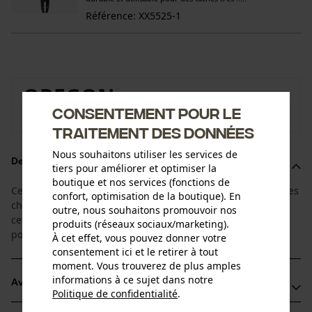
Référence: XX5525-1
OREGON
Consentement pour le
Vers la boutique de la marque Oregon
traitement des données
Nous souhaitons utiliser les services de
Description du produit
tiers pour améliorer et optimiser la
boutique et nos services (fonctions de
Ce super set 1+4 est adapté à la durée de vie du guide et des
confort, optimisation de la boutique). En
chaînes. Vous recevrez 1 guide et 4 chaînes adaptées. De
outre, nous souhaitons promouvoir nos
cette façon vous aurez toujours une chaîne de rechange à
produits (réseaux sociaux/marketing).
portée de main.
À cet effet, vous pouvez donner votre
consentement ici et le retirer à tout
moment. Vous trouverez de plus amples
informations à ce sujet dans notre
Avantages du produit
Politique de confidentialité
.
partager