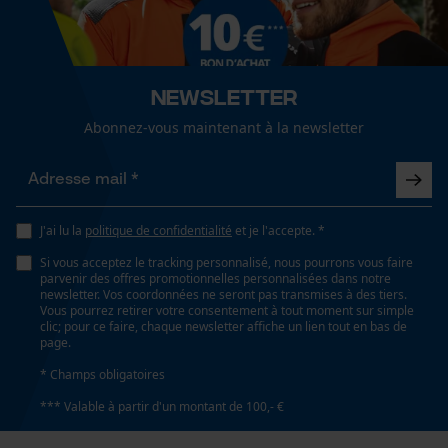
Confortable, Résistant à la déchirure, élastique,
Cookies de performance et de
résistant à l'abrasion, Poignée humide, Résistant à la
fonctionnalité
traction, de forme anatomique, Poignée sèche,
respirant
Newsletter
Abonnez-vous maintenant à la newsletter
Loop54 Personalization
Fonction de hachage
Page d'accueil personnalisée
Non
Panier sauvegardé
J'ai lu la
politique de confidentialité
et je l'accepte. *
Salutation personnelle
Inverseur de phase
Géo-IP et détection des
Si vous acceptez le tracking personnalisé, nous pourrons vous faire
Non
utilisateurs
parvenir des offres promotionnelles personnalisées dans notre
newsletter. Vos coordonnées ne seront pas transmises à des tiers.
Vidéos YouTube
Vous pourrez retirer votre consentement à tout moment sur simple
clic; pour ce faire, chaque newsletter affiche un lien tout en bas de
Google Maps
Coupe en biais
page.
Non
Prise de contact par chat
* Champs obligatoires
*** Valable à partir d'un montant de 100,- €
Tension de chaîne sans outil