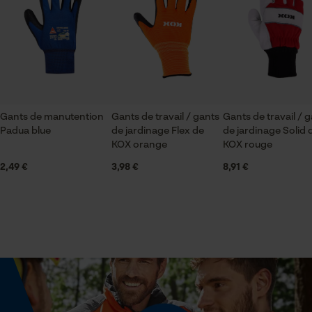
unisexe
Vérifier linstallation de cookies
ID de session
Sauvegarder les préférences
Saison
pour traitement des données
Articles pour toute l'année
Econda Tag Manager
Gants de manutention
Gants de travail / gants
Gants de travail / 
Optique/motif
Padua blue
de jardinage Flex de
de jardinage Solid 
bicolore, tridimensionnel
Cookies statistiques
KOX orange
KOX rouge
2,49 €
3,98 €
8,91 €
Spécifications techniques
Econda Analytics
Lubrification automatique de la chaîne
Non
Mouseflow Web Analytics Tool
Fact-Finder Tracking
Propriété
prise en main sûre, moulant, Imperméable à l'eau,