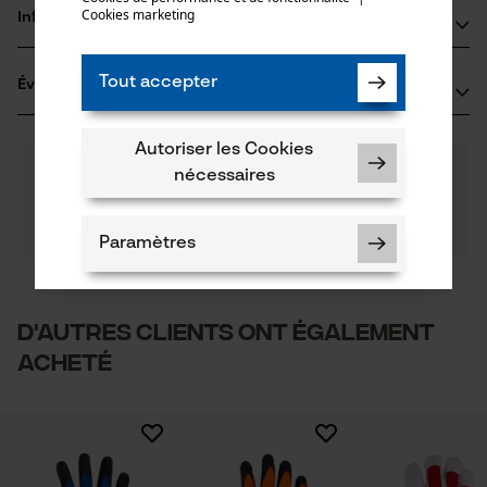
Matériau principal
Cookies marketing
Informations fabricant
Synthétiques
Groupe dâge
Déclaration de conformité (PDF)
Oregon Tool GmbH
adulte
Tout accepter
Évaluations
(0)
Lise-Meitner-Str. 4
Composition du matériau
70736 Fellbach, Allemagne
100 % polyamide/½ trempage 100 % nitrile
E-mail: info@kox.eu
Nombre de pièces
Autoriser les Cookies
0
Des questions ?
(0)
1 pcs
Site web: www.kox.eu
Recommander ce produit
nécessaires
Nos experts sont à votre disposition !
Tél.: + 49 711 300 33 200
Poser une
Revêtement de surface
Filtrer par nombre détoiles
question
Revêtement antidérapant, Revêtement plastique
Paramètres
Applications
Si vous avez des questions ou des problèmes avec le
Impression du logo, Garnitures contrastées
produit ou si vous constatez des défauts, n'hésitez
pas à nous contacter par téléphone au 078 15 82 22 ou
1
2
3
4
5
Entretien du produit
par e-mail à info-be@kox.eu.
D'autres clients ont également
Secteur
acheté
villes et communes, En plein air, jardinage et
Recommandations dentretien
Cookies nécessaires
Suivre les instructions d'entretien sur l'étiquette.
aménagement paysager, artisanat, agriculture
Il n'y a pas encore d'évaluations sur ce produit
Sexe