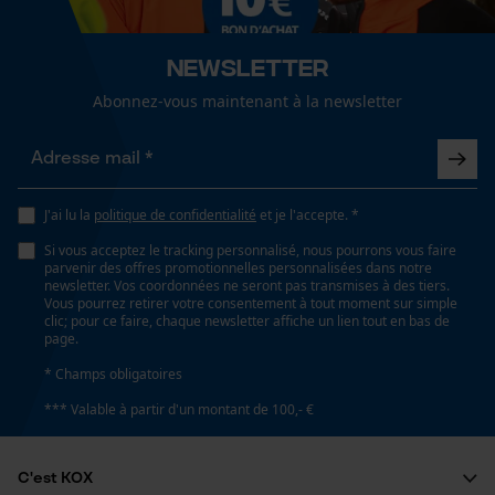
fonctionnalité
Propriété
Perméable à la vapeur d'eau, résistant à la
transpersion, résistant à la chaleur, Ph-neutre pour la
Newsletter
peau
Abonnez-vous maintenant à la newsletter
Loop54 Personalization
Page d'accueil personnalisée
Fonction de hachage
Non
Panier sauvegardé
J'ai lu la
politique de confidentialité
et je l'accepte. *
Salutation personnelle
Si vous acceptez le tracking personnalisé, nous pourrons vous faire
Géo-IP et détection des
Inverseur de phase
parvenir des offres promotionnelles personnalisées dans notre
utilisateurs
newsletter. Vos coordonnées ne seront pas transmises à des tiers.
Non
Vous pourrez retirer votre consentement à tout moment sur simple
Vidéos YouTube
clic; pour ce faire, chaque newsletter affiche un lien tout en bas de
page.
Google Maps
Coupe en biais
* Champs obligatoires
Prise de contact par chat
Non
*** Valable à partir d'un montant de 100,- €
Cookies marketing
Tension de chaîne sans outil
C'est KOX
Non