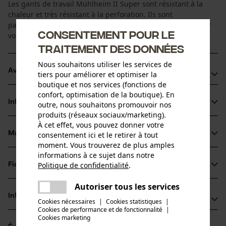
Les gants de travail Mühlheim II Super sont résistant à la
chaleur et très résistant à la perforation. Ils sont
particulièrement adaptés pour la soudure ou pour protéger
Consentement pour le
vos mains contre des épines.
traitement des données
Nous souhaitons utiliser les services de
Avantages du produit
tiers pour améliorer et optimiser la
boutique et nos services (fonctions de
Résistant à la chaleur et très résistant à la perforation
confort, optimisation de la boutique). En
Informations sur le produit
outre, nous souhaitons promouvoir nos
En cuir fleur/croûte de cuir de grande qualité
produits (réseaux sociaux/marketing).
Certifié conforme à EN 420, EN 407 et EN 388
À cet effet, vous pouvez donner votre
Matériau & entretien
consentement ici et le retirer à tout
Détails du produit
moment. Vous trouverez de plus amples
informations à ce sujet dans notre
Type dactivité
Politique de confidentialité
.
Fiches techniques
partager
Matériau
Protéger, Travailler
Une erreur s'est produite. Veuillez
Fiche de données de sécurité du produit (PDF)
Autoriser tous les services
partager
Type de matériau
essayer encore.
Informations fabricant
Cookies nécessaires
|
Cookies statistiques
|
Cuir
Groupe dâge
Cookies de performance et de fonctionnalité
mail
|
Hase Safety Gloves GmbH
Cookies marketing
adulte