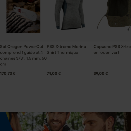
Vérifier linstallation de cookies
ID de session
Saison
Automne/hiver
Sauvegarder les préférences
pour traitement des données
Econda Tag Manager
Optique/motif
Set Oregon PowerCut
PSS X-treme Merino
Capuche PSS X-tr
couleur unie
comprend 1 guide et 4
Shirt Thermique
en loden vert
chaînes 3/8", 1.5 mm, 50
Cookies statistiques
cm
Confort
170,73 €
74,00 €
39,00 €
doux, extensible
Econda Analytics
Conditions météorologiques
fortes gelées, froid et glacé
Mouseflow Web Analytics Tool
Fact-Finder Tracking
Spécifications techniques