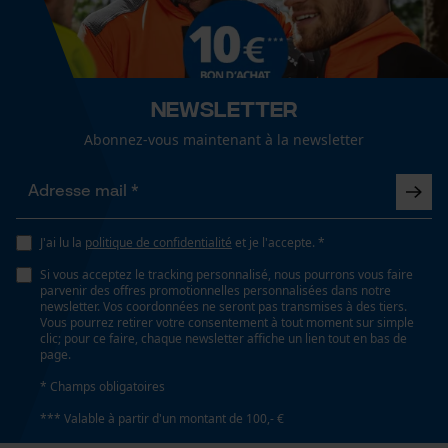
Cookies de performance et de
Lubrification automatique de la chaîne
fonctionnalité
Non
Newsletter
Propriété
Abonnez-vous maintenant à la newsletter
Loop54 Personalization
Haute qualité, Doux, Réchauffant, élastique, régulant
l'humidité, Facile
Page d'accueil personnalisée
Panier sauvegardé
Salutation personnelle
Fonction de hachage
J'ai lu la
politique de confidentialité
et je l'accepte. *
Non
Géo-IP et détection des
Si vous acceptez le tracking personnalisé, nous pourrons vous faire
utilisateurs
parvenir des offres promotionnelles personnalisées dans notre
newsletter. Vos coordonnées ne seront pas transmises à des tiers.
Vidéos YouTube
Vous pourrez retirer votre consentement à tout moment sur simple
Inverseur de phase
clic; pour ce faire, chaque newsletter affiche un lien tout en bas de
Google Maps
Non
page.
Prise de contact par chat
* Champs obligatoires
*** Valable à partir d'un montant de 100,- €
Coupe en biais
Non