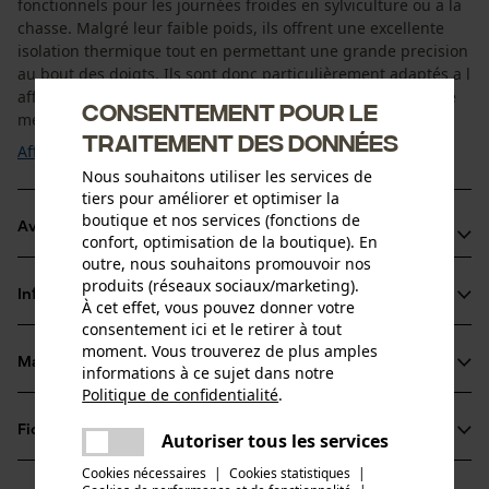
fonctionnels pour les journées froides en sylviculture ou a la
chasse. Malgré leur faible poids, ils offrent une excellente
isolation thermique tout en permettant une grande precision
au bout des doigts. Ils sont donc particulièrement adaptés a l
affut ou aux activités nécessitant de la finesse. Les fibres de
Consentement pour le
merinos de haute qualité ...
traitement des données
Afficher plus
Nous souhaitons utiliser les services de
tiers pour améliorer et optimiser la
boutique et nos services (fonctions de
Avantages du produit
confort, optimisation de la boutique). En
outre, nous souhaitons promouvoir nos
Forte teneur en laine merinos pour une isolation thermique
produits (réseaux sociaux/marketing).
Informations sur le produit
naturelle
À cet effet, vous pouvez donner votre
consentement ici et le retirer à tout
Conception fine avec excellente sensibilité au bout des
moment. Vous trouverez de plus amples
doigts
Matériau & entretien
informations à ce sujet dans notre
Détails du produit
Régulation de l humidité pour garder les mains sèches
Politique de confidentialité
.
partager
Type dactivité
Fiches techniques
Une erreur s'est produite. Veuillez
Autoriser tous les services
Matériau
Randonnée, Chasser
partager
essayer encore.
Cookies nécessaires
|
Cookies statistiques
|
Fiche de données de sécurité du produit (PDF)