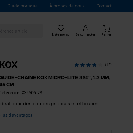
Guide pratique
À propos de nous
Contact
Liste mémo
Se connecter
Panier
KOX
(12)
Guide-chaîne KOX Micro-Lite 325", 1,3 mm,
45 cm
Référence: XX5506-73
Idéal pour des coupes précises et efficaces
Plus d'avantages