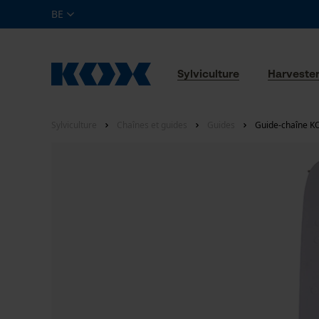
BE
Sylviculture
Harveste
Sylviculture
Chaînes et guides
Guides
Guide-chaîne KO