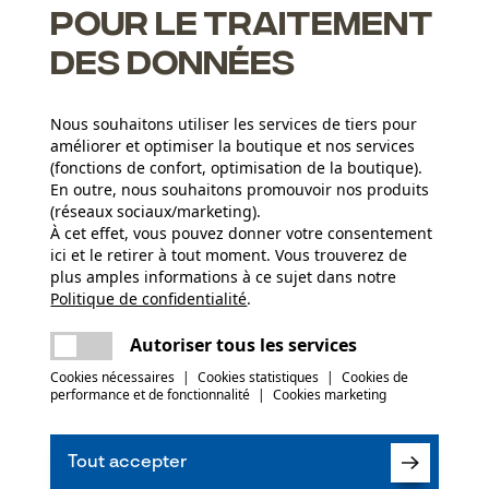
pour le traitement
des données
icro-Lite adaptées, on obtient une puissance de coupe plus
Nous souhaitons utiliser les services de tiers pour
améliorer et optimiser la boutique et nos services
 durée de vie du guide et de la chaîne, un clapet maintient le
(fonctions de confort, optimisation de la boutique).
En outre, nous souhaitons promouvoir nos produits
(réseaux sociaux/marketing).
À cet effet, vous pouvez donner votre consentement
Groupe dâge
ici et le retirer à tout moment. Vous trouverez de
adulte
plus amples informations à ce sujet dans notre
Politique de confidentialité
partager
.
Une erreur s'est produite. Veuillez essayer
Revêtement de surface
encore.
mail
Autoriser tous les services
(12)
Surface vernie
Nombre déléments propulseurs
72
Cookies nécessaires
|
Cookies statistiques
|
Cookies de
performance et de fonctionnalité
|
Cookies marketing
Recommander ce produit
Secteur
Tout accepter
sylviculture, villes et communes, pompiers,