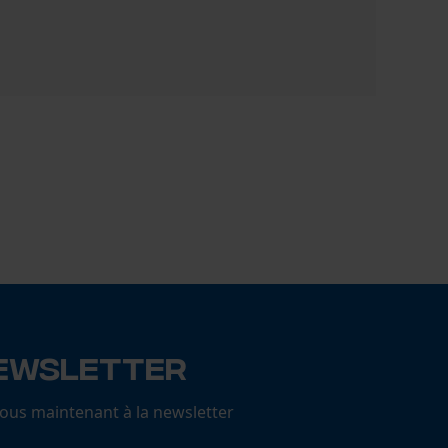
Guide-chaî
31,90 €
ewsletter
us maintenant à la newsletter