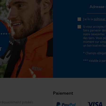
Page d'accueil personnalisée
Batterie incluse
Panier sauvegardé
Batterie/piles non incluses
J'ai lu la
politique
Salutation personnelle
Si vous acceptez 
Géo-IP et détection des utilisateurs
faire parvenir d
notre newsletter
Vidéos YouTube
des tiers. Vous p
moment sur simple
Google Maps
un lien tout en b
Prise de contact par chat
* Champs obligat
*** Valable à par
Cookies marketing
e
Paiement
Google Global Site Tag
Microsoft Advertising Universal Event
 fréquemment posées
Tracking