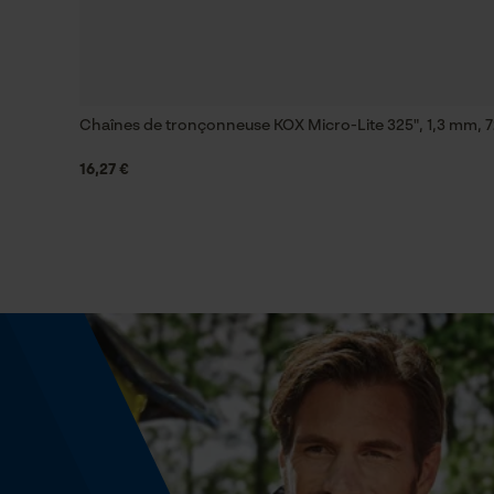
Fonction de hachage
Afficher plus davis
Non
Chaînes de tronçonneuse KOX Micro-Lite 325", 1,3 mm, 7
16,27 €
Coupe en biais
Non
Propulseur épaisseur de la rainure (mm)
1.6 mm
Tension de chaîne sans outil
Non