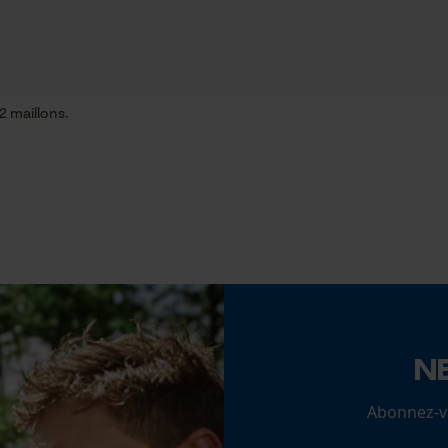
Inverseur de phase
Cookies statistiques
Non
2 maillons.
Pas
325" Micro-Lite
Econda Analytics
Mouseflow Web Analytics Tool
Épaisseur du propulseur / largeur de la rainure
Fact-Finder Tracking
0.63 in
Cookies de performance et de
Remplacement de chaîne sans outil
fonctionnalité
N
Non
Abonnez-vo
Loop54 Personalization