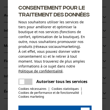
Consentement pour le
traitement des données
Avantages du produit
Nous souhaitons utiliser les services de
tiers pour améliorer et optimiser la
Convient à toutes les conditions de coupe
Informations sur le produit
boutique et nos services (fonctions de
L'orifice de lubrification en biais réduit l'encombrement de
confort, optimisation de la boutique). En
l'alimentation en huile, le guide et la chaîne sont ainsi mieux
outre, nous souhaitons promouvoir nos
lubrifiés
produits (réseaux sociaux/marketing).
Matériau & entretien
Détails du produit
À cet effet, vous pouvez donner votre
Si le pignon de renvoi est usé ou défectueux, il est possible
consentement ici et le retirer à tout
de remplacer la tête du guide
Type dactivité
moment. Vous trouverez de plus amples
Fiches techniques
Matériau
Scier
informations à ce sujet dans notre
Politique de confidentialité
.
Fiche technique du fabricant (PDF)
partager
Matériau principal
Informations fabricant
Une erreur s'est produite. Veuillez
Acier
Autoriser tous les services
Groupe dâge
partager
essayer encore.
Fabricant
adulte
Cookies nécessaires
|
Cookies statistiques
|
Évaluations
(0)
Oregon Tool, Inc.
Cookies de performance et de fonctionnalité
mail
|
Cookies marketing
Revêtement de surface
4909 SE International Way
Surface vernie
97222 Portland, États-Unis
Nombre de pièces