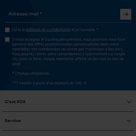
Non
Loop54 Personalization
Fonction de hachage
Non
J'ai lu la
politique de confidentialité
et je l'accepte. *
Page d'accueil personnalisée
Si vous acceptez le tracking personnalisé, nous pourrons vous faire
Panier sauvegardé
parvenir des offres promotionnelles personnalisées dans notre
newsletter. Vos coordonnées ne seront pas transmises à des tiers.
Salutation personnelle
Inverseur de phase
Vous pourrez retirer votre consentement à tout moment sur simple
Non
Géo-IP et détection des
clic; pour ce faire, chaque newsletter affiche un lien tout en bas de
utilisateurs
page.
Vidéos YouTube
* Champs obligatoires
Coupe en biais
Google Maps
*** Valable à partir d'un montant de 100,- €
Non
Prise de contact par chat
C'est KOX
Pas
3/8"
Qui sommes-nous?
Cookies marketing
Engagement social
Service
Guide pratique
Questions fréquemment posées
KOX Harvester
Propulseur épaisseur de la rainure (mm)