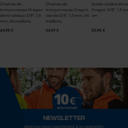
Sauvegarder les préférences
Chaînes de
Chaînes de
Guide-chaîne Vers
pour traitement des données
tronçonneuse Oregon
tronçonneuse Oregon
Oregon 3/8", 1,5 m
Contenu de la livraison
Econda Tag Manager
demi-ciseaux 3/8", 1,5
carrée 3/8", 1,5 mm, 64
cm
1 x guide chaîne
mm, 64 maillons.
maillons.
24,95 €
24,97 €
33,90 €
Cookies statistiques
Volume
24.06 in³
Dimensions et taille
Econda Analytics
Mouseflow Web Analytics Tool
Longueur du rail
38 cm
Fact-Finder Tracking
Spécifications techniques
Cookies de performance et de
Newsletter
fonctionnalité
Lubrification automatique de la chaîne
Abonnez-vous maintenant à la newsletter