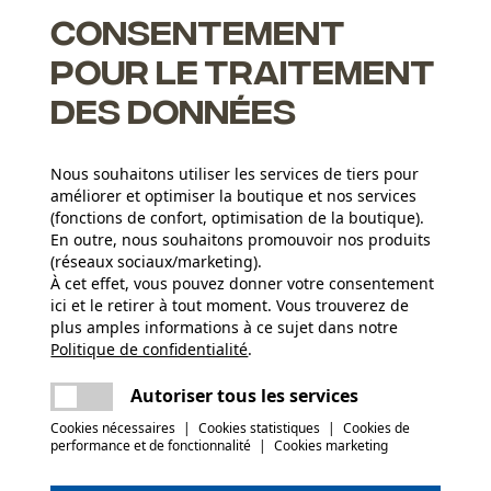
Consentement
pour le traitement
des données
ge LubriTech™
Nous souhaitons utiliser les services de tiers pour
une maintenance.
améliorer et optimiser la boutique et nos services
(fonctions de confort, optimisation de la boutique).
En outre, nous souhaitons promouvoir nos produits
(réseaux sociaux/marketing).
Groupe dâge
À cet effet, vous pouvez donner votre consentement
adulte
ici et le retirer à tout moment. Vous trouverez de
plus amples informations à ce sujet dans notre
Revêtement de surface
Politique de confidentialité
partager
.
Une erreur s'est produite. Veuillez essayer
Surface vernie
Nombre déléments propulseurs
encore.
mail
Autoriser tous les services
68
Cookies nécessaires
|
Cookies statistiques
|
Cookies de
(1)
performance et de fonctionnalité
|
Cookies marketing
Secteur