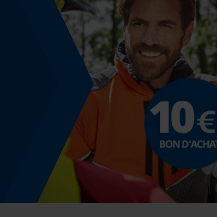
Non
Énergie & performance
Indicateur de capacité de la batterie
Non
Fonction powerbank
Non
Coloris
Couleur
Gris multicolore