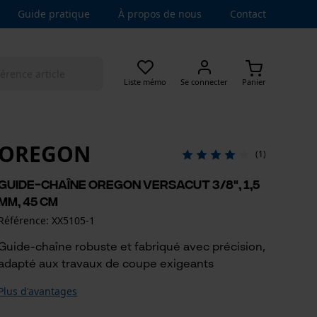
Guide pratique
À propos de nous
Contact
Liste mémo
Se connecter
Panier
OREGON
(1)
Guide-chaîne Oregon VersaCut 3/8", 1,5
mm, 45 cm
Référence: XX5105-1
Guide-chaîne robuste et fabriqué avec précision,
adapté aux travaux de coupe exigeants
Plus d'avantages