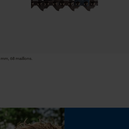
traitement des données
Econda Tag Manager
Propriété
Innovant, Facile, Robuste, Grande stabilité
Cookies statistiques
Inverseur de phase
Non
 mm, 68 maillons.
Econda Analytics
Pas
Mouseflow Web Analytics Tool
3/8"
Fact-Finder Tracking
Épaisseur du propulseur / largeur de la rainure
0.58 in
Cookies de performance et de
fonctionnalité
Remplacement de chaîne sans outil