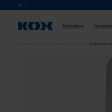
BE
Sylviculture
Harveste
Sylviculture
Chaînes et guides
Guides
Guide-chaîne Or