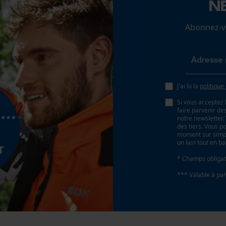
N
Non
Loop54 Personalization
Abonnez-vo
Page d'accueil personnalisée
Panier sauvegardé
Batterie incluse
Salutation personnelle
Batterie/piles non incluses
Géo-IP et détection des utilisateurs
J'ai lu la
politique
Vidéos YouTube
Si vous acceptez 
faire parvenir d
Google Maps
notre newsletter
des tiers. Vous p
Prise de contact par chat
moment sur simple
un lien tout en b
* Champs obligat
Cookies marketing
*** Valable à par
Google Global Site Tag