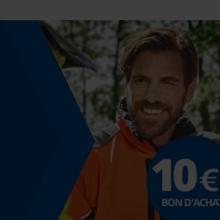
Épaisseur du propulseur / largeur de la rainure
0.58 in
Remplacement de chaîne sans outil
Non
Énergie & performance
Indicateur de capacité de la batterie
Non
Fonction powerbank
Non
Spécification du rail de guidage