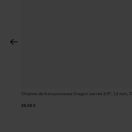
Longueur du rail
50 cm
Spécifications techniques
Lubrification automatique de la chaîne
Non
Inverseur de phase
Non
Chaînes de tronçonneuse Oregon carrée 3/8", 1,5 mm, 72
28,08 €
Pas
3/8"