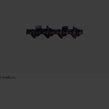
ID de session
Sauvegarder les préférences pour
traitement des données
Econda Tag Manager
Fonction de hachage
Cookies statistiques
Non
Coupe en biais
Non
Econda Analytics
 maillons.
Mouseflow Web Analytics Tool
Fact-Finder Tracking
Propulseur épaisseur de la rainure (mm)
1.5 mm
Cookies de performance et de