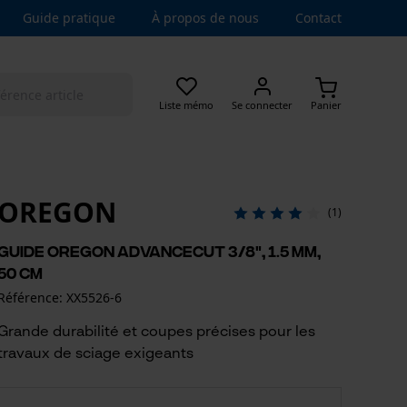
Guide pratique
À propos de nous
Contact
Liste mémo
Se connecter
Panier
OREGON
(1)
Guide Oregon Advancecut 3/8", 1.5 mm,
50 cm
Référence: XX5526-6
Grande durabilité et coupes précises pour les
travaux de sciage exigeants