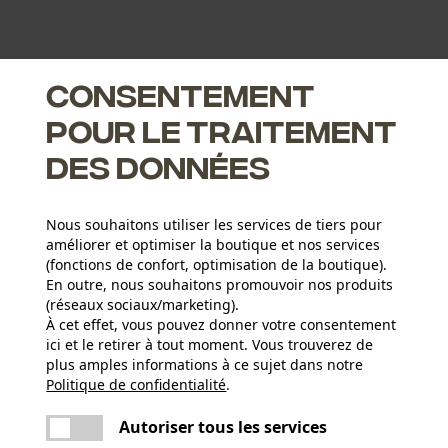
Consentement
pour le traitement
des données
Nous souhaitons utiliser les services de tiers pour
améliorer et optimiser la boutique et nos services
(fonctions de confort, optimisation de la boutique).
En outre, nous souhaitons promouvoir nos produits
(réseaux sociaux/marketing).
À cet effet, vous pouvez donner votre consentement
ici et le retirer à tout moment. Vous trouverez de
plus amples informations à ce sujet dans notre
Groupe dâge
Politique de confidentialité
partager
.
adulte
Une erreur s'est produite. Veuillez essayer
encore.
mail
Autoriser tous les services