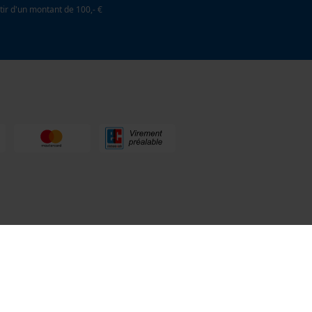
tir d'un montant de 100,- €
la
078 15 82 22