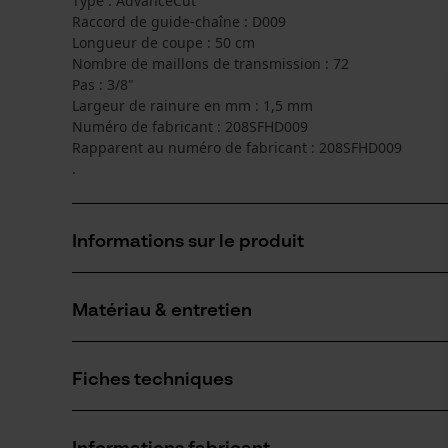
Type : AdvanceCut
Raccord de guide-chaîne : D009
Longueur de coupe : 50 cm
Nombre de maillons de transmission : 72
Pas : 3/8"
Largeur de rainure en mm : 1,5 mm
Numéro de fabricant : 208SFHD009
Rapparent au numéro de fabricant : 208SFHD009
.
Informations sur le produit
Matériau & entretien
Détails du produit
Type dactivité
Fiches techniques
Scier
Matériau
Fiche technique du fabricant (PDF)
Matériau principal