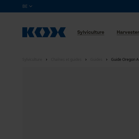
BE
Sylviculture
Harveste
Sylviculture
Chaînes et guides
Guides
Guide Oregon A