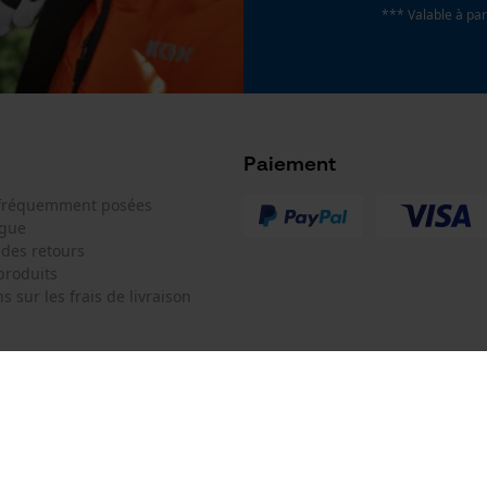
*** Valable à par
Type de rails de guidage
AdvanceCut
Google Global Site Tag
Microsoft Advertising Universal Event
Tracking
Survicate
Paiement
Modèle de tronçonneuse
 fréquemment posées
Echo CS1201, Echo CS1200, Echo CS1100VL, Stihl
ogue
Contra, Stihl 070, Stihl 090, Husqvarna 592,
 des retours
produits
Husqvarna 372, Husqvarna 372XP
s sur les frais de livraison
 de contact
Oregon Tool Europe SA/NV
e de commande
KOX - Pour les Pros du Bois et de 
Motoculture