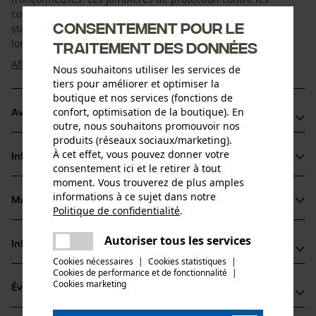
coupures peuvent être portées par-dessus un pantalon
Consentement pour le
standard, tel qu'un pantalon de travail ou un jean. Utile
lorsque la protection contre les coupures est ...
traitement des données
Afficher plus
Nous souhaitons utiliser les services de
tiers pour améliorer et optimiser la
boutique et nos services (fonctions de
confort, optimisation de la boutique). En
Avantages du produit
outre, nous souhaitons promouvoir nos
produits (réseaux sociaux/marketing).
Confortables et résistantes
À cet effet, vous pouvez donner votre
Informations sur le produit
Universelles, peuvent être portées sur tous les pantalons
consentement ici et le retirer à tout
Ceinture intégrée pour un ajustement flexible de la largeur
moment. Vous trouverez de plus amples
informations à ce sujet dans notre
Matériau & entretien
Politique de confidentialité
.
Détails du produit
partager
Une erreur s'est produite. Veuillez
Autoriser tous les services
Type dactivité
Informations fabricant
partager
essayer encore.
Matériau
Protéger, Travailler, Éviter les accidents
Cookies nécessaires
|
Cookies statistiques
|
Cookies de performance et de fonctionnalité
mail
|
Oregon Tool Europe, S.A.
Type de matériau
Cookies marketing
Évaluations
(1)
11, Rue Emile Francqui
Polyester
Groupe dâge
1435 Mont-Saint-Guibert, Belgique