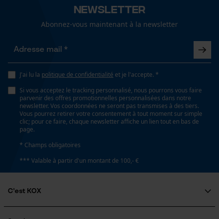
Newsletter
Contenu de la livraison
Abonnez-vous maintenant à la newsletter
pas de nettoyage à sec
1 x jambières de protection contre les coupures
Loop54 Personalization
Page d'accueil personnalisée
Optique/motif
Panier sauvegardé
ne convient pas au séchage en tambour, séchage à
J'ai lu la
politique de confidentialité
et je l'accepte. *
bicolore
plat, séchage sur fil
Salutation personnelle
Si vous acceptez le tracking personnalisé, nous pourrons vous faire
Géo-IP et détection des
parvenir des offres promotionnelles personnalisées dans notre
utilisateurs
newsletter. Vos coordonnées ne seront pas transmises à des tiers.
Ajustement
Vous pourrez retirer votre consentement à tout moment sur simple
Vidéos YouTube
clic; pour ce faire, chaque newsletter affiche un lien tout en bas de
lavage délicat à 40 °C et essorage bref
Adjustable Fit
page.
Google Maps
* Champs obligatoires
Prise de contact par chat
Type de protection contre les coupures
*** Valable à partir d'un montant de 100,- €
Recommandations dentretien
Type A
Suivre les instructions d'entretien sur l'étiquette.
Cookies marketing
C'est KOX
Classe de protection contre les coupures
Qui sommes-nous?
classe 1 pour une vitesse de chaîne allant jusqu'à 20