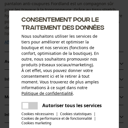
pantalon anti-coupures Fiordland est un compagnon sûr
pour les travaux à la tronçonneuse. Grâce au tissu stretch
hydrofuge, le pantalon de protection anti-coupures peut être
Consentement pour le
porté par tous les temps. Les bandes réfléchissantes au bas
traitement des données
des jambes assurent une bonne visibilité, même dans
l'obscurité. On peut ouvrir des ...
Nous souhaitons utiliser les services de
Afficher plus
tiers pour améliorer et optimiser la
boutique et nos services (fonctions de
confort, optimisation de la boutique). En
outre, nous souhaitons promouvoir nos
Avantages du produit
produits (réseaux sociaux/marketing).
À cet effet, vous pouvez donner votre
Robuste et résistant aux rayures et aux produits chimiques
consentement ici et le retirer à tout
Informations sur le produit
moment. Vous trouverez de plus amples
Matériau léger avec aération zippée extra longue sur les
informations à ce sujet dans notre
deux jambes pour un confort de travail optimal
Politique de confidentialité
.
partager
Liberté de mouvement totale grâce au tissu stretch
Matériau & entretien
Détails du produit
Une erreur s'est produite. Veuillez
Autoriser tous les services
partager
essayer encore.
Type dactivité
Cookies nécessaires
|
Cookies statistiques
|
Informations fabricant
Cookies de performance et de fonctionnalité
mail
|
Matériau
Protéger, Éviter les accidents, Travailler
Cookies marketing
Oregon Tool Europe, S.A.