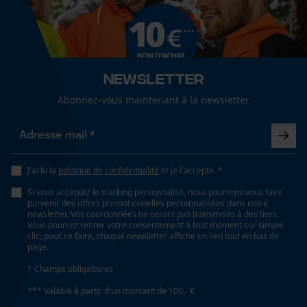
Articles pour toute l'année
fonctionnalité
Optique/motif
accents de couleurs, bicolore, à pois
Loop54 Personalization
Newsletter
Page d'accueil personnalisée
Abonnez-vous maintenant à la newsletter
Type de protection contre les coupures
Panier sauvegardé
Type A
Salutation personnelle
Géo-IP et détection des
utilisateurs
J'ai lu la
politique de confidentialité
et je l'accepte. *
Classe de protection contre les coupures
Vidéos YouTube
Si vous acceptez le tracking personnalisé, nous pourrons vous faire
classe 1 pour une vitesse de chaîne allant jusqu'à 20
parvenir des offres promotionnelles personnalisées dans notre
m/s
Google Maps
newsletter. Vos coordonnées ne seront pas transmises à des tiers.
Vous pourrez retirer votre consentement à tout moment sur simple
Prise de contact par chat
clic; pour ce faire, chaque newsletter affiche un lien tout en bas de
page.
Type de poche
* Champs obligatoires
poches arrière, poches à fermeture éclair, poches
Cookies marketing
pour téléphone portable, poches en filet ou en mesh,
*** Valable à partir d'un montant de 100,- €
poche pour métre pliant, poches latérales, poches